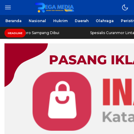
Beranda
Nasional
Hukrim
Daerah
Olahraga
Perist
oro Sampang Dibui
Spesialis Curanmor Lintas Daerah Diri
HEADLINE