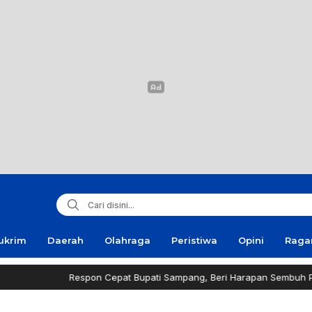
ukrim
Daerah
Olahraga
Peristiwa
Opini
Rag
Respon Cepat Bupati Sampang, Beri Harapan Sembuh Pria Penderita