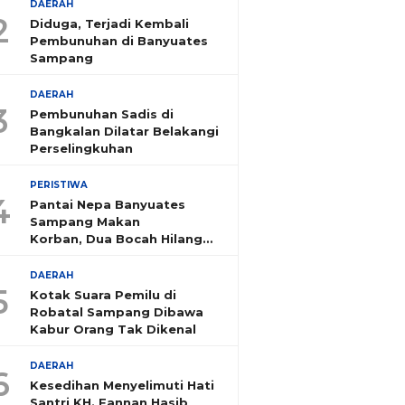
DAERAH
2
Diduga, Terjadi Kembali
Pembunuhan di Banyuates
Sampang
DAERAH
3
Pembunuhan Sadis di
Bangkalan Dilatar Belakangi
Perselingkuhan
PERISTIWA
4
Pantai Nepa Banyuates
Sampang Makan
Korban, Dua Bocah Hilang
Tenggelam
DAERAH
5
Kotak Suara Pemilu di
Robatal Sampang Dibawa
Kabur Orang Tak Dikenal
DAERAH
6
Kesedihan Menyelimuti Hati
Santri KH. Fannan Hasib