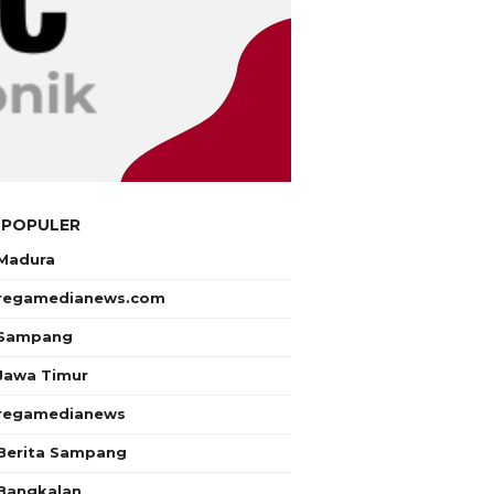
 POPULER
Madura
regamedianews.com
Sampang
Jawa Timur
regamedianews
Berita Sampang
Bangkalan