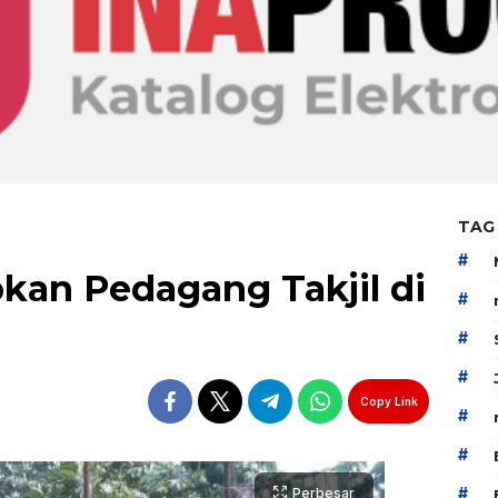
TAG
#
bkan Pedagang Takjil di
#
#
#
Copy Link
#
#
#
Perbesar