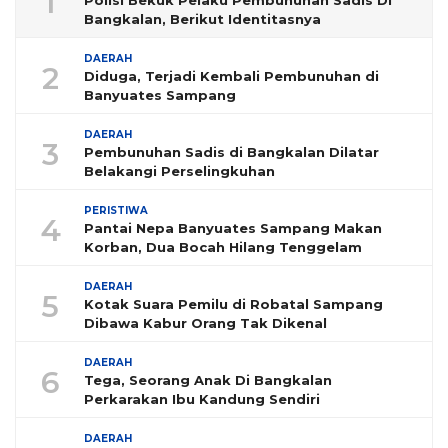
1
Bangkalan, Berikut Identitasnya
DAERAH
2
Diduga, Terjadi Kembali Pembunuhan di
Banyuates Sampang
DAERAH
3
Pembunuhan Sadis di Bangkalan Dilatar
Belakangi Perselingkuhan
PERISTIWA
4
Pantai Nepa Banyuates Sampang Makan
Korban, Dua Bocah Hilang Tenggelam
DAERAH
5
Kotak Suara Pemilu di Robatal Sampang
Dibawa Kabur Orang Tak Dikenal
DAERAH
6
Tega, Seorang Anak Di Bangkalan
Perkarakan Ibu Kandung Sendiri
DAERAH