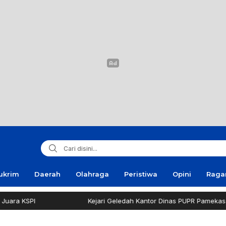
ukrim
Daerah
Olahraga
Peristiwa
Opini
Rag
Kejari Geledah Kantor Dinas PUPR Pamekasan