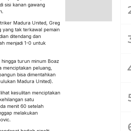
di sisi kanan gawang
n.
triker Madura United, Greg
yang tak terkawal pemain
ian ditendang dan
ah menjadi 1-0 untuk
l hingga turun minum Boaz
a menciptakan peluang,
bangun bisa dimentahkan
(julukan Madura United).
lihat kesulitan menciptakan
kehilangan satu
da menit 60 setelah
anggap melakukan
ovic.
endapat hadiah pinalti