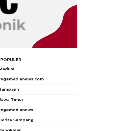
 POPULER
Madura
regamedianews.com
Sampang
Jawa Timur
regamedianews
Berita Sampang
Bangkalan