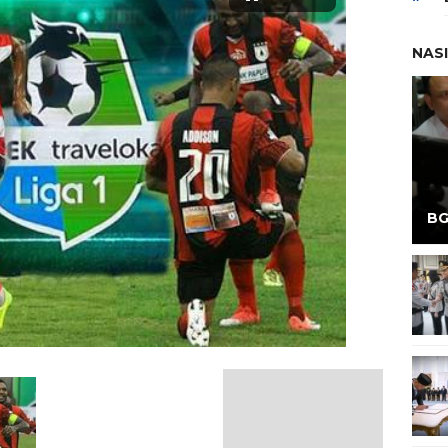
NAS
BG