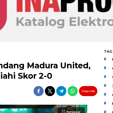
TAG
#
ndang Madura United,
#
iahi Skor 2-0
#
#
Copy Link
#
#
#
Perbesar