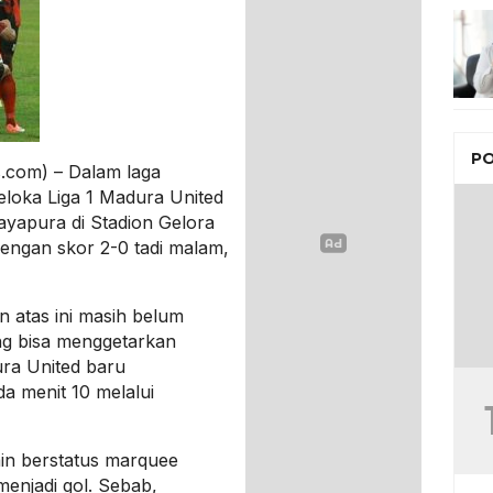
PO
.com) – Dalam laga
veloka Liga 1 Madura United
ayapura di Stadion Gelora
engan skor 2-0 tadi malam,
n atas ini masih belum
g bisa menggetarkan
ra United baru
 menit 10 melalui
n berstatus marquee
menjadi gol. Sebab,