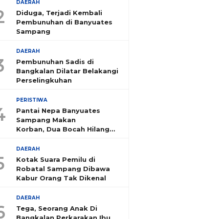
DAERAH
2
Diduga, Terjadi Kembali
Pembunuhan di Banyuates
Sampang
DAERAH
3
Pembunuhan Sadis di
Bangkalan Dilatar Belakangi
Perselingkuhan
PERISTIWA
4
Pantai Nepa Banyuates
Sampang Makan
Korban, Dua Bocah Hilang
Tenggelam
DAERAH
5
Kotak Suara Pemilu di
Robatal Sampang Dibawa
Kabur Orang Tak Dikenal
DAERAH
6
Tega, Seorang Anak Di
Bangkalan Perkarakan Ibu