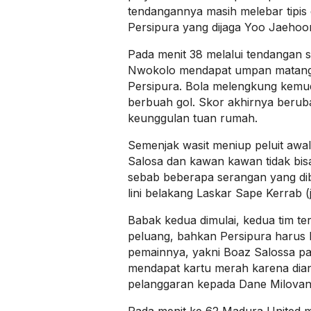
tendangannya masih melebar tipis 
Persipura yang dijaga Yoo Jaehoo
Pada menit 38 melalui tendangan s
Nwokolo mendapat umpan matang 
Persipura. Bola melengkung kemud
berbuah gol. Skor akhirnya berub
keunggulan tuan rumah.
Semenjak wasit meniup peluit awa
Salosa dan kawan kawan tidak bis
sebab beberapa serangan yang di
lini belakang Laskar Sape Kerrab 
Babak kedua dimulai, kedua tim ter
peluang, bahkan Persipura harus 
pemainnya, yakni Boaz Salossa pa
mendapat kartu merah karena di
pelanggaran kepada Dane Milovan
Pada menit ke 62 Madura United m