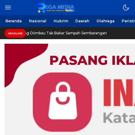
Beranda
Nasional
Hukrim
Daerah
Olahraga
Perist
ng Diimbau Tak Bakar Sampah Sembarangan
INVESTIGAS
HEADLINE