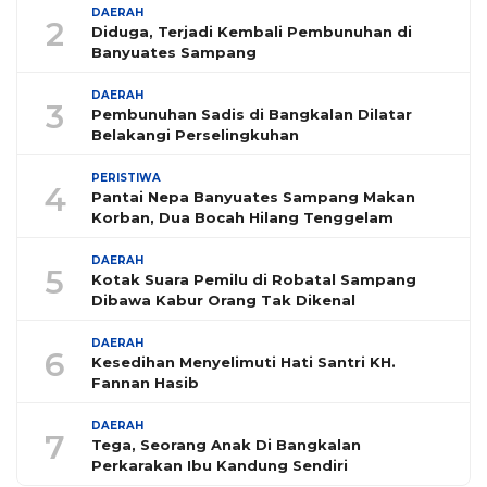
DAERAH
2
Diduga, Terjadi Kembali Pembunuhan di
Banyuates Sampang
DAERAH
3
Pembunuhan Sadis di Bangkalan Dilatar
Belakangi Perselingkuhan
PERISTIWA
4
Pantai Nepa Banyuates Sampang Makan
Korban, Dua Bocah Hilang Tenggelam
DAERAH
5
Kotak Suara Pemilu di Robatal Sampang
Dibawa Kabur Orang Tak Dikenal
DAERAH
6
Kesedihan Menyelimuti Hati Santri KH.
Fannan Hasib
DAERAH
7
Tega, Seorang Anak Di Bangkalan
Perkarakan Ibu Kandung Sendiri