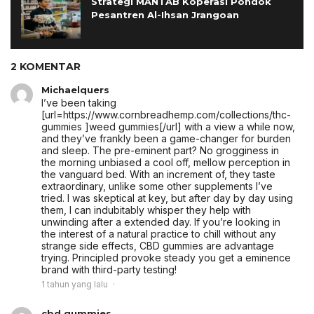
Strategi MANTAB Koperasi Pondok
Pesantren Al-Ihsan Jrangoan
2 KOMENTAR
Michaelquers
I’ve been taking
[url=https://www.cornbreadhemp.com/collections/thc-
gummies ]weed gummies[/url] with a view a while now,
and they’ve frankly been a game-changer for burden
and sleep. The pre-eminent part? No grogginess in
the morning unbiased a cool off, mellow perception in
the vanguard bed. With an increment of, they taste
extraordinary, unlike some other supplements I’ve
tried. I was skeptical at key, but after day by day using
them, I can indubitably whisper they help with
unwinding after a extended day. If you’re looking in
the interest of a natural practice to chill without any
strange side effects, CBD gummies are advantage
trying. Principled provoke steady you get a eminence
brand with third-party testing!
1 tahun yang lalu
cbd gummies