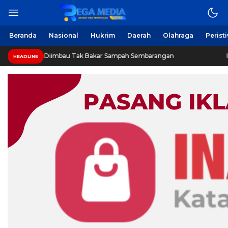
Beranda
Nasional
Hukrim
Daerah
Olahraga
Perist
Diimbau Tak Bakar Sampah Sembarangan
INVESTIGASI: J
HEADLINE