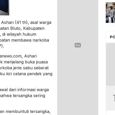
shari (41 th), asal warga
atan Bluto, Kabupaten
, di wilayah hukum
PO
apatan membawa narkoba
).
ianews.com, Ashari
dak menjelang buka puasa
arkoba jenis sabu seberat
ku kiri celana pendek yang
wal dari informasi warga
ahwa tersangka sering
an membuntuti tersangka,