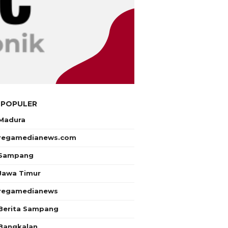
 POPULER
Madura
regamedianews.com
Sampang
Jawa Timur
regamedianews
Berita Sampang
Bangkalan