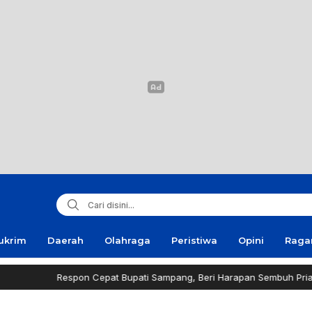
ukrim
Daerah
Olahraga
Peristiwa
Opini
Rag
Respon Cepat Bupati Sampang, Beri Harapan Sembuh Pria Penderita 