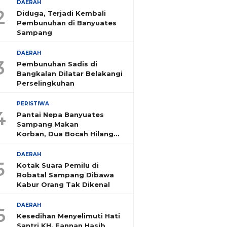
DAERAH
2
Diduga, Terjadi Kembali
Pembunuhan di Banyuates
Sampang
DAERAH
3
Pembunuhan Sadis di
Bangkalan Dilatar Belakangi
Perselingkuhan
PERISTIWA
4
Pantai Nepa Banyuates
Sampang Makan
Korban, Dua Bocah Hilang
Tenggelam
DAERAH
5
Kotak Suara Pemilu di
Robatal Sampang Dibawa
Kabur Orang Tak Dikenal
DAERAH
6
Kesedihan Menyelimuti Hati
Santri KH. Fannan Hasib