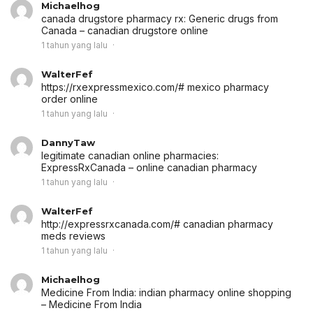
Michaelhog
canada drugstore pharmacy rx:
Generic drugs from
Canada
– canadian drugstore online
1 tahun yang lalu
WalterFef
https://rxexpressmexico.com/# mexico pharmacy
order online
1 tahun yang lalu
DannyTaw
legitimate canadian online pharmacies:
ExpressRxCanada
– online canadian pharmacy
1 tahun yang lalu
WalterFef
http://expressrxcanada.com/# canadian pharmacy
meds reviews
1 tahun yang lalu
Michaelhog
Medicine From India:
indian pharmacy online shopping
– Medicine From India