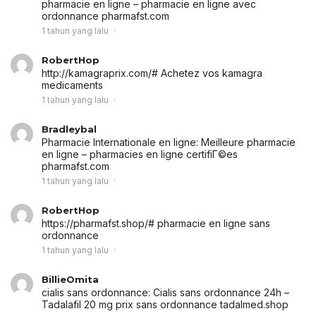
pharmacie en ligne
– pharmacie en ligne avec
ordonnance pharmafst.com
1 tahun yang lalu
RobertHop
http://kamagraprix.com/# Achetez vos kamagra
medicaments
1 tahun yang lalu
Bradleybal
Pharmacie Internationale en ligne:
Meilleure pharmacie
en ligne
– pharmacies en ligne certifiГ©es
pharmafst.com
1 tahun yang lalu
RobertHop
https://pharmafst.shop/# pharmacie en ligne sans
ordonnance
1 tahun yang lalu
BillieOmita
cialis sans ordonnance:
Cialis sans ordonnance 24h
–
Tadalafil 20 mg prix sans ordonnance tadalmed.shop