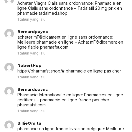
Acheter Viagra Cialis sans ordonnance:
Pharmacie en
ligne Cialis sans ordonnance
– Tadalafil 20 mg prix en
pharmacie tadalmed.shop
1 tahun yang lalu
Bernardpaync
acheter mГ©dicament en ligne sans ordonnance:
Meilleure pharmacie en ligne
– Achat mГ©dicament en
ligne fiable pharmafst.com
1 tahun yang lalu
RobertHop
https://pharmafst.shop/# pharmacie en ligne pas cher
1 tahun yang lalu
Bernardpaync
Pharmacie Internationale en ligne:
Pharmacies en ligne
certifiees
– pharmacie en ligne france pas cher
pharmafst.com
1 tahun yang lalu
BillieOmita
pharmacie en ligne france livraison belgique:
Meilleure