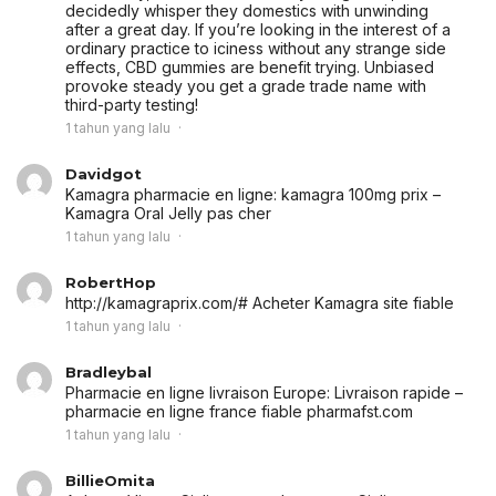
decidedly whisper they domestics with unwinding
after a great day. If you’re looking in the interest of a
ordinary practice to iciness without any strange side
effects, CBD gummies are benefit trying. Unbiased
provoke steady you get a grade trade name with
third-party testing!
1 tahun yang lalu
Davidgot
Kamagra pharmacie en ligne:
kamagra 100mg prix
–
Kamagra Oral Jelly pas cher
1 tahun yang lalu
RobertHop
http://kamagraprix.com/# Acheter Kamagra site fiable
1 tahun yang lalu
Bradleybal
Pharmacie en ligne livraison Europe:
Livraison rapide
–
pharmacie en ligne france fiable pharmafst.com
1 tahun yang lalu
BillieOmita