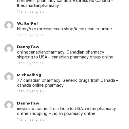
northwest pharmacy canada:
Express Rx Canada
–
thecanadianpharmacy
1 tahun yang lalu
WalterFef
https://rxexpressmexico.shop/# mexican rx online
1 tahun yang lalu
DannyTaw
onlinecanadianpharmacy:
Canadian pharmacy
shipping to USA
– canadian pharmacy drugs online
1 tahun yang lalu
Michaelhog
77 canadian pharmacy:
Generic drugs from Canada
–
canada online pharmacy
1 tahun yang lalu
DannyTaw
medicine courier from India to USA:
indian pharmacy
online shopping
– indian pharmacy online
1 tahun yang lalu