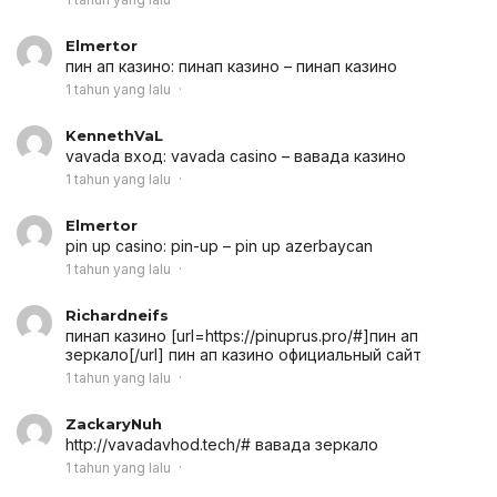
Elmertor
пин ап казино:
пинап казино
– пинап казино
1 tahun yang lalu
KennethVaL
vavada вход:
vavada casino
– вавада казино
1 tahun yang lalu
Elmertor
pin up casino:
pin-up
– pin up azerbaycan
1 tahun yang lalu
Richardneifs
пинап казино [url=https://pinuprus.pro/#]пин ап
зеркало[/url] пин ап казино официальный сайт
1 tahun yang lalu
ZackaryNuh
http://vavadavhod.tech/# вавада зеркало
1 tahun yang lalu