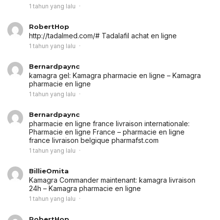
1 tahun yang lalu
RobertHop
http://tadalmed.com/# Tadalafil achat en ligne
1 tahun yang lalu
Bernardpaync
kamagra gel:
Kamagra pharmacie en ligne
– Kamagra
pharmacie en ligne
1 tahun yang lalu
Bernardpaync
pharmacie en ligne france livraison internationale:
Pharmacie en ligne France
– pharmacie en ligne
france livraison belgique pharmafst.com
1 tahun yang lalu
BillieOmita
Kamagra Commander maintenant:
kamagra livraison
24h
– Kamagra pharmacie en ligne
1 tahun yang lalu
RobertHop