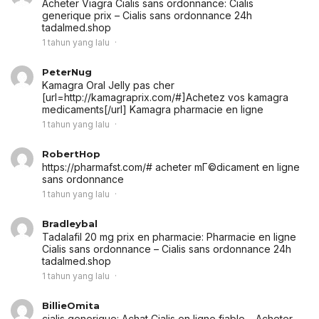
Acheter Viagra Cialis sans ordonnance:
Cialis
generique prix
– Cialis sans ordonnance 24h
tadalmed.shop
1 tahun yang lalu
PeterNug
Kamagra Oral Jelly pas cher
[url=http://kamagraprix.com/#]Achetez vos kamagra
medicaments[/url] Kamagra pharmacie en ligne
1 tahun yang lalu
RobertHop
https://pharmafst.com/# acheter mГ©dicament en ligne
sans ordonnance
1 tahun yang lalu
Bradleybal
Tadalafil 20 mg prix en pharmacie:
Pharmacie en ligne
Cialis sans ordonnance
– Cialis sans ordonnance 24h
tadalmed.shop
1 tahun yang lalu
BillieOmita
cialis generique:
Achat Cialis en ligne fiable
– Acheter