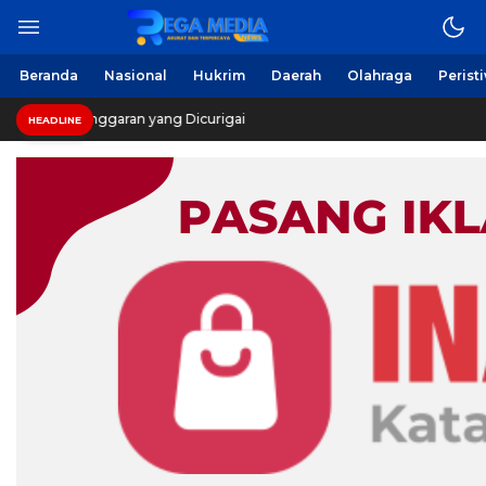
Beranda
Nasional
Hukrim
Daerah
Olahraga
Perist
an yang Dicurigai
HEADLINE