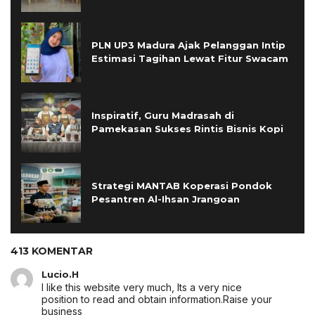
PLN UP3 Madura Ajak Pelanggan Intip
Estimasi Tagihan Lewat Fitur Swacam
Inspiratif, Guru Madrasah di
Pamekasan Sukses Rintis Bisnis Kopi
Strategi MANTAB Koperasi Pondok
Pesantren Al-Ihsan Jrangoan
413 KOMENTAR
Lucio.H
I like this website very much, Its a very nice
position to read and obtain information.
Raise your
business