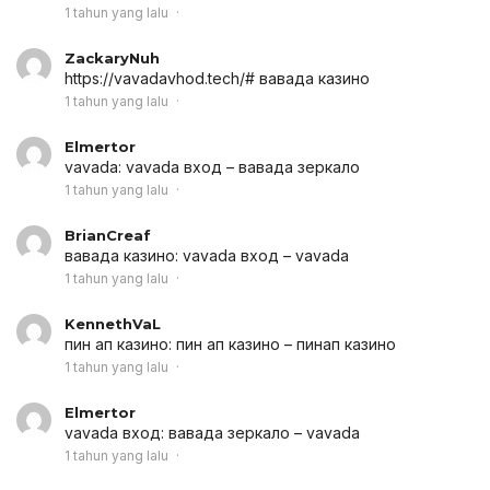
1 tahun yang lalu
ZackaryNuh
https://vavadavhod.tech/# вавада казино
1 tahun yang lalu
Elmertor
vavada:
vavada вход
– вавада зеркало
1 tahun yang lalu
BrianCreaf
вавада казино:
vavada вход
– vavada
1 tahun yang lalu
KennethVaL
пин ап казино:
пин ап казино
– пинап казино
1 tahun yang lalu
Elmertor
vavada вход:
вавада зеркало
– vavada
1 tahun yang lalu