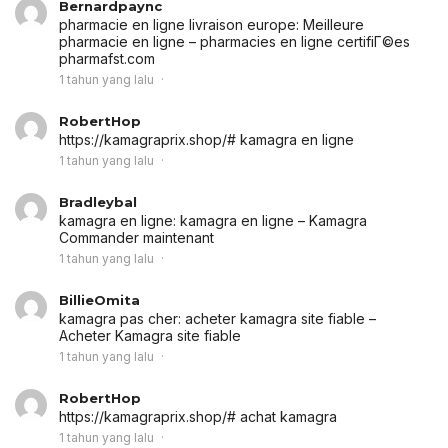
Bernardpaync
pharmacie en ligne livraison europe:
Meilleure
pharmacie en ligne
– pharmacies en ligne certifiГ©es
pharmafst.com
1 tahun yang lalu
RobertHop
https://kamagraprix.shop/# kamagra en ligne
1 tahun yang lalu
Bradleybal
kamagra en ligne:
kamagra en ligne
– Kamagra
Commander maintenant
1 tahun yang lalu
BillieOmita
kamagra pas cher:
acheter kamagra site fiable
–
Acheter Kamagra site fiable
1 tahun yang lalu
RobertHop
https://kamagraprix.shop/# achat kamagra
1 tahun yang lalu