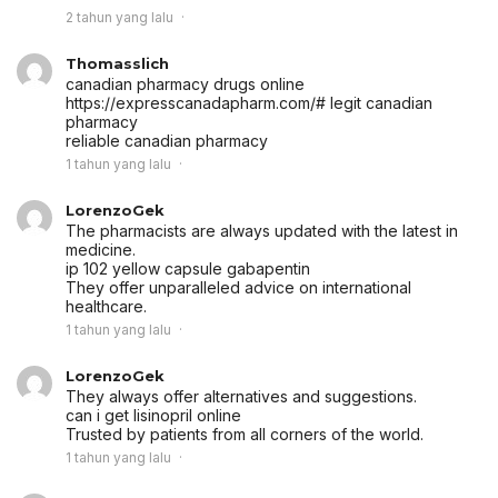
2 tahun yang lalu
Thomasslich
canadian pharmacy drugs online
https://expresscanadapharm.com/# legit canadian
pharmacy
reliable canadian pharmacy
1 tahun yang lalu
LorenzoGek
The pharmacists are always updated with the latest in
medicine.
ip 102 yellow capsule gabapentin
They offer unparalleled advice on international
healthcare.
1 tahun yang lalu
LorenzoGek
They always offer alternatives and suggestions.
can i get lisinopril online
Trusted by patients from all corners of the world.
1 tahun yang lalu