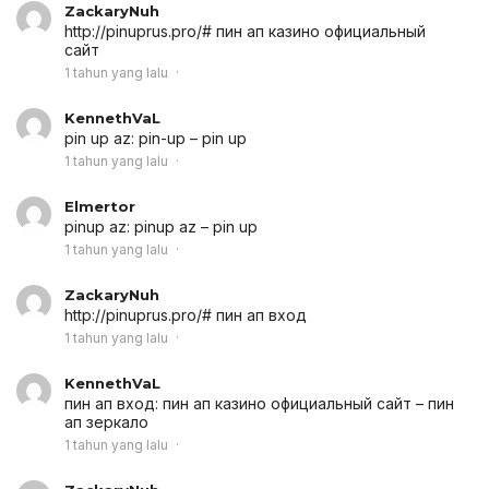
ZackaryNuh
http://pinuprus.pro/# пин ап казино официальный
сайт
1 tahun yang lalu
KennethVaL
pin up az:
pin-up
– pin up
1 tahun yang lalu
Elmertor
pinup az:
pinup az
– pin up
1 tahun yang lalu
ZackaryNuh
http://pinuprus.pro/# пин ап вход
1 tahun yang lalu
KennethVaL
пин ап вход:
пин ап казино официальный сайт
– пин
ап зеркало
1 tahun yang lalu