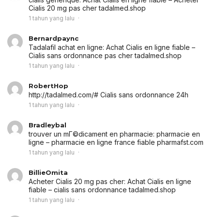
Cialis 20 mg pas cher tadalmed.shop
1 tahun yang lalu
Bernardpaync
Tadalafil achat en ligne:
Achat Cialis en ligne fiable
–
Cialis sans ordonnance pas cher tadalmed.shop
1 tahun yang lalu
RobertHop
http://tadalmed.com/# Cialis sans ordonnance 24h
1 tahun yang lalu
Bradleybal
trouver un mГ©dicament en pharmacie:
pharmacie en
ligne
– pharmacie en ligne france fiable pharmafst.com
1 tahun yang lalu
BillieOmita
Acheter Cialis 20 mg pas cher:
Achat Cialis en ligne
fiable
– cialis sans ordonnance tadalmed.shop
1 tahun yang lalu