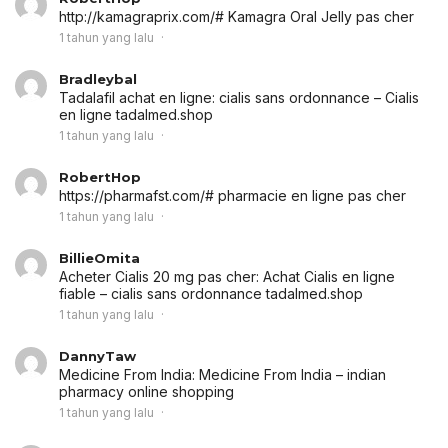
http://kamagraprix.com/# Kamagra Oral Jelly pas cher
1 tahun yang lalu
Bradleybal
Tadalafil achat en ligne:
cialis sans ordonnance
– Cialis
en ligne tadalmed.shop
1 tahun yang lalu
RobertHop
https://pharmafst.com/# pharmacie en ligne pas cher
1 tahun yang lalu
BillieOmita
Acheter Cialis 20 mg pas cher:
Achat Cialis en ligne
fiable
– cialis sans ordonnance tadalmed.shop
1 tahun yang lalu
DannyTaw
Medicine From India:
Medicine From India
– indian
pharmacy online shopping
1 tahun yang lalu