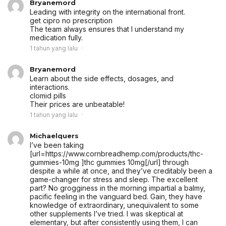
Bryanemord
Leading with integrity on the international front.
get cipro no prescription
The team always ensures that I understand my
medication fully.
1 tahun yang lalu
Bryanemord
Learn about the side effects, dosages, and
interactions.
clomid pills
Their prices are unbeatable!
1 tahun yang lalu
Michaelquers
I’ve been taking
[url=https://www.cornbreadhemp.com/products/thc-
gummies-10mg ]thc gummies 10mg[/url] through
despite a while at once, and they’ve creditably been a
game-changer for stress and sleep. The excellent
part? No grogginess in the morning impartial a balmy,
pacific feeling in the vanguard bed. Gain, they have
knowledge of extraordinary, unequivalent to some
other supplements I’ve tried. I was skeptical at
elementary, but after consistently using them, I can