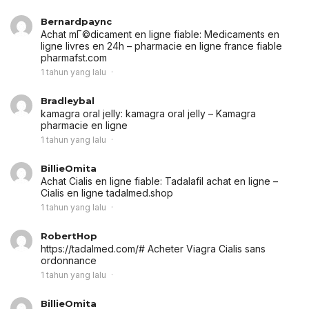
Bernardpaync
Achat mГ©dicament en ligne fiable:
Medicaments en
ligne livres en 24h
– pharmacie en ligne france fiable
pharmafst.com
1 tahun yang lalu
Bradleybal
kamagra oral jelly:
kamagra oral jelly
– Kamagra
pharmacie en ligne
1 tahun yang lalu
BillieOmita
Achat Cialis en ligne fiable:
Tadalafil achat en ligne
–
Cialis en ligne tadalmed.shop
1 tahun yang lalu
RobertHop
https://tadalmed.com/# Acheter Viagra Cialis sans
ordonnance
1 tahun yang lalu
BillieOmita