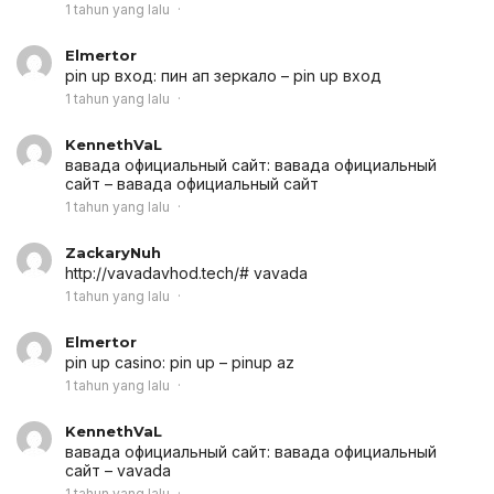
1 tahun yang lalu
Elmertor
pin up вход:
пин ап зеркало
– pin up вход
1 tahun yang lalu
KennethVaL
вавада официальный сайт:
вавада официальный
сайт
– вавада официальный сайт
1 tahun yang lalu
ZackaryNuh
http://vavadavhod.tech/# vavada
1 tahun yang lalu
Elmertor
pin up casino:
pin up
– pinup az
1 tahun yang lalu
KennethVaL
вавада официальный сайт:
вавада официальный
сайт
– vavada
1 tahun yang lalu