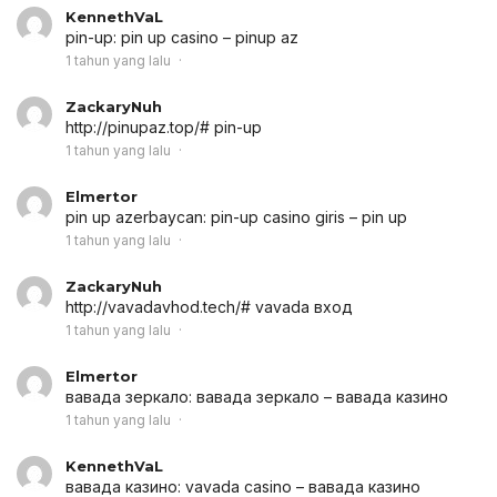
KennethVaL
pin-up:
pin up casino
– pinup az
1 tahun yang lalu
ZackaryNuh
http://pinupaz.top/# pin-up
1 tahun yang lalu
Elmertor
pin up azerbaycan:
pin-up casino giris
– pin up
1 tahun yang lalu
ZackaryNuh
http://vavadavhod.tech/# vavada вход
1 tahun yang lalu
Elmertor
вавада зеркало:
вавада зеркало
– вавада казино
1 tahun yang lalu
KennethVaL
вавада казино:
vavada casino
– вавада казино