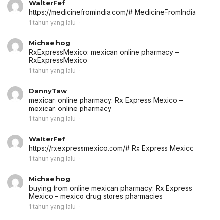
WalterFef
https://medicinefromindia.com/# MedicineFromIndia
1 tahun yang lalu
Michaelhog
RxExpressMexico:
mexican online pharmacy
–
RxExpressMexico
1 tahun yang lalu
DannyTaw
mexican online pharmacy:
Rx Express Mexico
–
mexican online pharmacy
1 tahun yang lalu
WalterFef
https://rxexpressmexico.com/# Rx Express Mexico
1 tahun yang lalu
Michaelhog
buying from online mexican pharmacy:
Rx Express
Mexico
– mexico drug stores pharmacies
1 tahun yang lalu