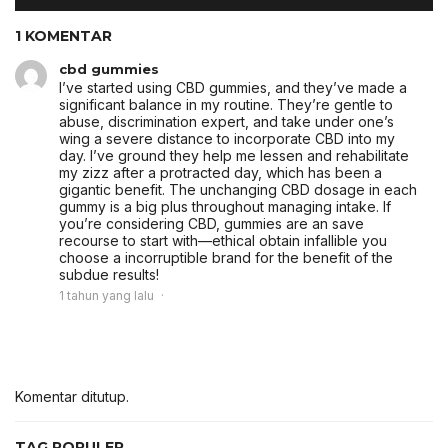
1 KOMENTAR
cbd gummies
I’ve started using CBD gummies, and they’ve made a
significant balance in my routine. They’re gentle to
abuse, discrimination expert, and take under one’s
wing a severe distance to incorporate CBD into my
day. I’ve ground they help me lessen and rehabilitate
my zizz after a protracted day, which has been a
gigantic benefit. The unchanging CBD dosage in each
gummy is a big plus throughout managing intake. If
you’re considering CBD, gummies are an save
recourse to start with—ethical obtain infallible you
choose a incorruptible brand for the benefit of the
subdue results!
1 tahun yang lalu
Komentar ditutup.
TAG POPULER