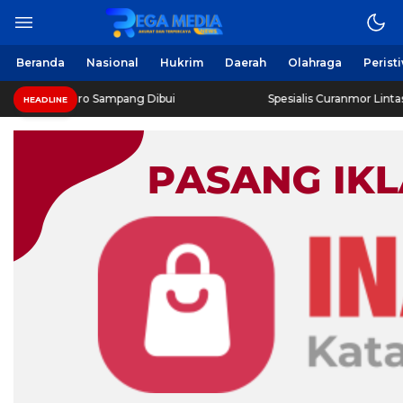
Beranda
Nasional
Hukrim
Daerah
Olahraga
Perist
poro Sampang Dibui
Spesialis Curanmor Lintas Daerah Diri
HEADLINE