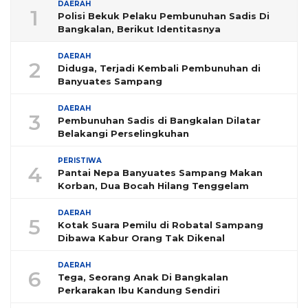
DAERAH
1
Polisi Bekuk Pelaku Pembunuhan Sadis Di
Bangkalan, Berikut Identitasnya
DAERAH
2
Diduga, Terjadi Kembali Pembunuhan di
Banyuates Sampang
DAERAH
3
Pembunuhan Sadis di Bangkalan Dilatar
Belakangi Perselingkuhan
PERISTIWA
4
Pantai Nepa Banyuates Sampang Makan
Korban, Dua Bocah Hilang Tenggelam
DAERAH
5
Kotak Suara Pemilu di Robatal Sampang
Dibawa Kabur Orang Tak Dikenal
DAERAH
6
Tega, Seorang Anak Di Bangkalan
Perkarakan Ibu Kandung Sendiri