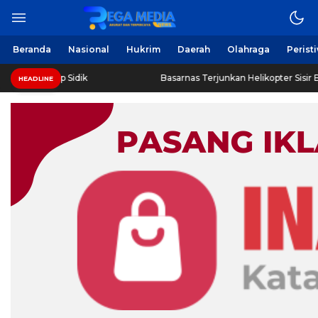
Beranda
Nasional
Hukrim
Daerah
Olahraga
Perist
p Sidik
Basarnas Terjunkan Helikopter Sisir Bangkai KMP Mu
HEADLINE