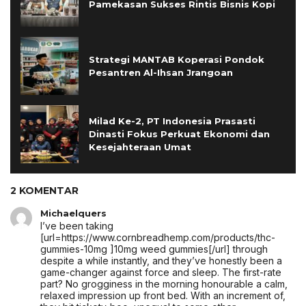
Pamekasan Sukses Rintis Bisnis Kopi
Strategi MANTAB Koperasi Pondok
Pesantren Al-Ihsan Jrangoan
Milad Ke-2, PT Indonesia Prasasti
Dinasti Fokus Perkuat Ekonomi dan
Kesejahteraan Umat
2 KOMENTAR
Michaelquers
I’ve been taking
[url=https://www.cornbreadhemp.com/products/thc-
gummies-10mg ]10mg weed gummies[/url] through
despite a while instantly, and they’ve honestly been a
game-changer against force and sleep. The first-rate
part? No grogginess in the morning honourable a calm,
relaxed impression up front bed. With an increment of,