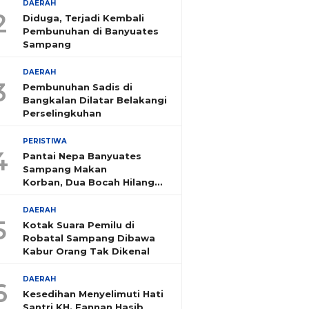
DAERAH
2
Diduga, Terjadi Kembali
Pembunuhan di Banyuates
Sampang
DAERAH
3
Pembunuhan Sadis di
Bangkalan Dilatar Belakangi
Perselingkuhan
PERISTIWA
4
Pantai Nepa Banyuates
Sampang Makan
Korban, Dua Bocah Hilang
Tenggelam
DAERAH
5
Kotak Suara Pemilu di
Robatal Sampang Dibawa
Kabur Orang Tak Dikenal
DAERAH
6
Kesedihan Menyelimuti Hati
Santri KH. Fannan Hasib