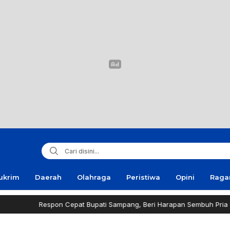
ukrim
Daerah
Olahraga
Peristiwa
Opini
Rag
spon Cepat Bupati Sampang, Beri Harapan Sembuh Pria Penderita Tu