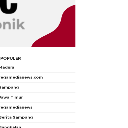
 POPULER
Madura
regamedianews.com
Sampang
Jawa Timur
regamedianews
Berita Sampang
Bangkalan