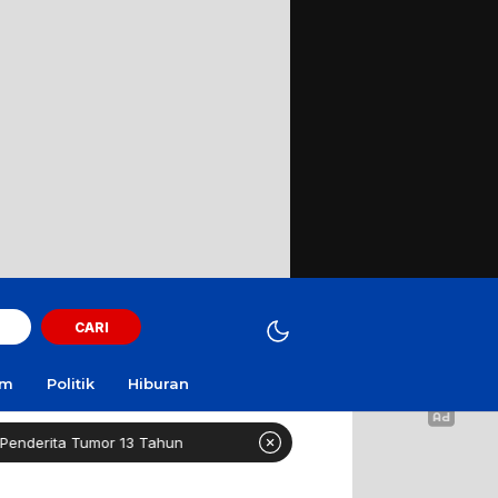
CARI
am
Politik
Hiburan
mor 13 Tahun
Healthy Long Life (HLL) Kini Hadir di Sur