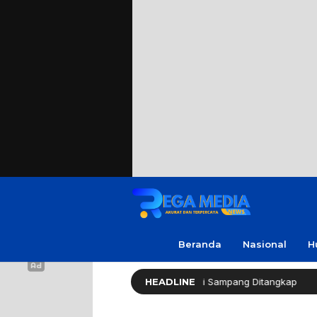
Beranda
Nasional
H
kap Warga Soal Utang, 3 Pria di Sampang Ditangkap
HEADLINE
Re