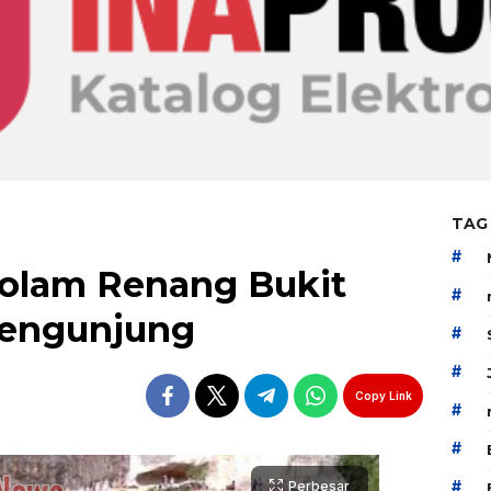
TAG
#
Kolam Renang Bukit
#
Pengunjung
#
#
Copy Link
#
#
#
Perbesar