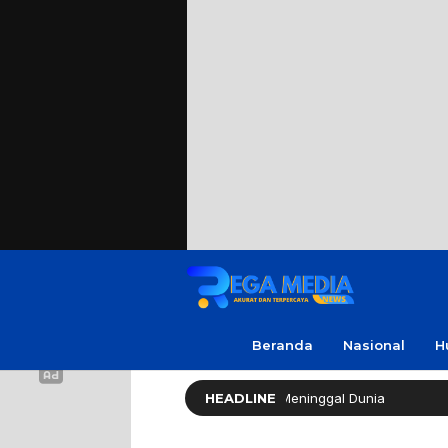
Beranda
Nasional
H
Cak Soleh ‘No Viral No Justice’ Meninggal Dunia
HEADLINE
Polres