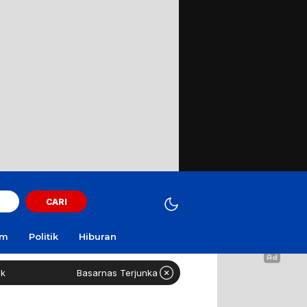
CARI
am
Politik
Hiburan
Basarnas Terjunkan Helikopter Sisir Bangkai KMP Mutiara Sentosa II