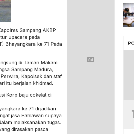
Kapolres Sampang AKBP
ktur upacara pada
PO
T) Bhayangkara ke 71 Pada
langsung di Taman Makam
angsa Sampang Madura,
 Perwira, Kapolsek dan staf
i itu berjalan khidmad.
si Korp baju cokelat di
ngkara ke 71 di jadikan
gat jasa Pahlawan supaya
i dalam melaksanakan tugas.
yang dirasakan pasca