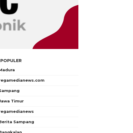
 POPULER
Madura
regamedianews.com
Sampang
Jawa Timur
regamedianews
Berita Sampang
Bangkalan