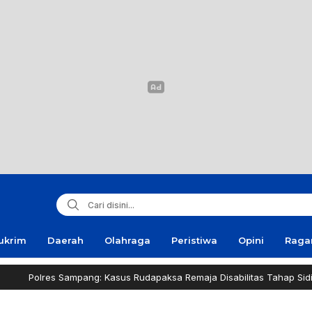
ukrim
Daerah
Olahraga
Peristiwa
Opini
Rag
 Sampang: Kasus Rudapaksa Remaja Disabilitas Tahap Sidik