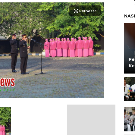
Perbesar
NAS
Pe
Ke