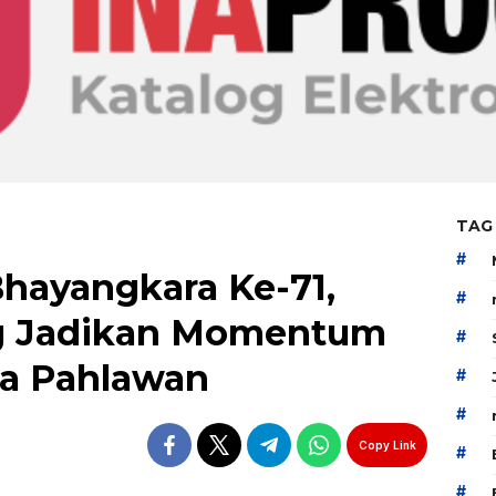
TAG
#
Bhayangkara Ke-71,
#
g Jadikan Momentum
#
a Pahlawan
#
#
Copy Link
#
#