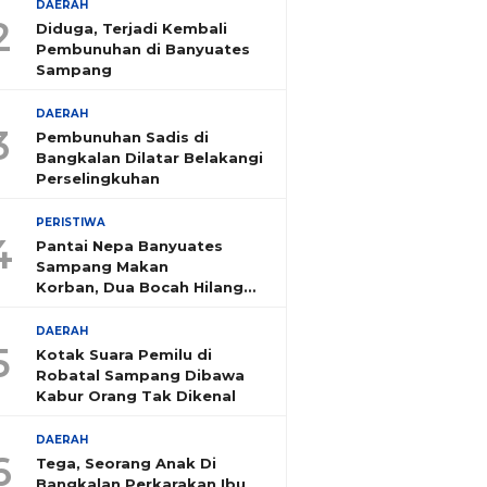
DAERAH
2
Diduga, Terjadi Kembali
Pembunuhan di Banyuates
Sampang
DAERAH
3
Pembunuhan Sadis di
Bangkalan Dilatar Belakangi
Perselingkuhan
PERISTIWA
4
Pantai Nepa Banyuates
Sampang Makan
Korban, Dua Bocah Hilang
Tenggelam
DAERAH
5
Kotak Suara Pemilu di
Robatal Sampang Dibawa
Kabur Orang Tak Dikenal
DAERAH
6
Tega, Seorang Anak Di
Bangkalan Perkarakan Ibu