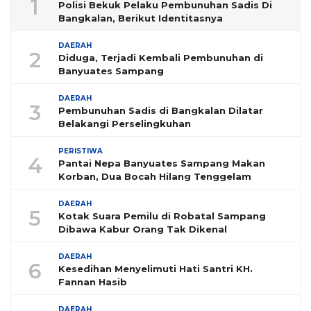
1
Polisi Bekuk Pelaku Pembunuhan Sadis Di
Bangkalan, Berikut Identitasnya
DAERAH
2
Diduga, Terjadi Kembali Pembunuhan di
Banyuates Sampang
DAERAH
3
Pembunuhan Sadis di Bangkalan Dilatar
Belakangi Perselingkuhan
PERISTIWA
4
Pantai Nepa Banyuates Sampang Makan
Korban, Dua Bocah Hilang Tenggelam
DAERAH
5
Kotak Suara Pemilu di Robatal Sampang
Dibawa Kabur Orang Tak Dikenal
DAERAH
6
Kesedihan Menyelimuti Hati Santri KH.
Fannan Hasib
DAERAH