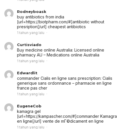
Rodneyboask
buy antibiotics from india
[url=https://biotpharm.com/#]antibiotic without
presription[/url] cheapest antibiotics
1 tahun yang lalu
Curtisviado
Buy medicine online Australia:
Licensed online
pharmacy AU
– Medications online Australia
1 tahun yang lalu
Edwardlit
commander Cialis en ligne sans prescription:
Cialis
generique sans ordonnance
– pharmacie en ligne
france pas cher
1 tahun yang lalu
EugeneCob
kamagra gel
[url=https://kampascher.com/#]commander Kamagra
en ligne[/url] vente de mГ©dicament en ligne
1 tahun yang lalu