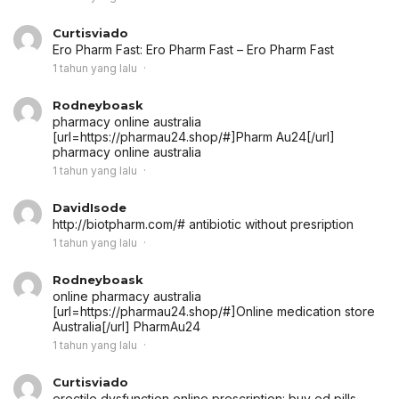
Curtisviado
Ero Pharm Fast:
Ero Pharm Fast
– Ero Pharm Fast
1 tahun yang lalu
Rodneyboask
pharmacy online australia
[url=https://pharmau24.shop/#]Pharm Au24[/url]
pharmacy online australia
1 tahun yang lalu
DavidIsode
http://biotpharm.com/# antibiotic without presription
1 tahun yang lalu
Rodneyboask
online pharmacy australia
[url=https://pharmau24.shop/#]Online medication store
Australia[/url] PharmAu24
1 tahun yang lalu
Curtisviado
erectile dysfunction online prescription:
buy ed pills