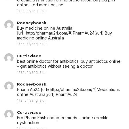
online
– ed meds on line
1 tahun yang lalu
Rodneyboask
Buy medicine online Australia
[url=http://pharmau24.com/#]PharmAu24[/url] Buy
medicine online Australia
1 tahun yang lalu
Curtisviado
best online doctor for antibiotics:
buy antibiotics online
– get antibiotics without seeing a doctor
1 tahun yang lalu
Rodneyboask
Pharm Au24 [url=http://pharmau24.com/#]Medications
online Australia[/url] PharmAu24
1 tahun yang lalu
Curtisviado
Ero Pharm Fast:
cheap ed meds
– online erectile
dysfunction
1 tahun yang lalu