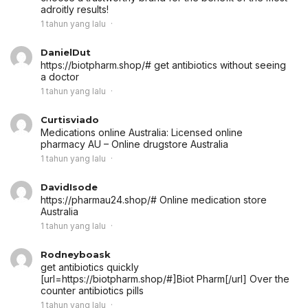
adroitly results!
1 tahun yang lalu
DanielDut
https://biotpharm.shop/# get antibiotics without seeing
a doctor
1 tahun yang lalu
Curtisviado
Medications online Australia:
Licensed online
pharmacy AU
– Online drugstore Australia
1 tahun yang lalu
DavidIsode
https://pharmau24.shop/# Online medication store
Australia
1 tahun yang lalu
Rodneyboask
get antibiotics quickly
[url=https://biotpharm.shop/#]Biot Pharm[/url] Over the
counter antibiotics pills
1 tahun yang lalu