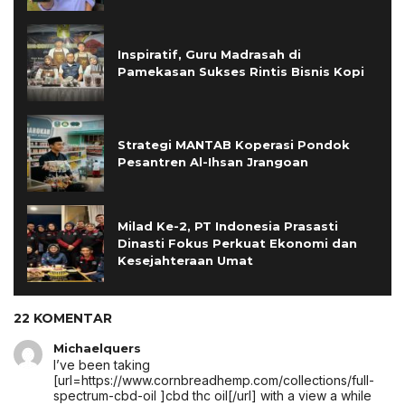
Inspiratif, Guru Madrasah di
Pamekasan Sukses Rintis Bisnis Kopi
Strategi MANTAB Koperasi Pondok
Pesantren Al-Ihsan Jrangoan
Milad Ke-2, PT Indonesia Prasasti
Dinasti Fokus Perkuat Ekonomi dan
Kesejahteraan Umat
22 KOMENTAR
Michaelquers
I’ve been taking
[url=https://www.cornbreadhemp.com/collections/full-
spectrum-cbd-oil ]cbd thc oil[/url] with a view a while