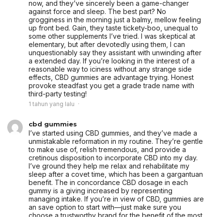
now, and they’ve sincerely been a game-changer
against force and sleep. The best part? No
grogginess in the morning just a balmy, mellow feeling
up front bed. Gain, they taste tickety-boo, unequal to
some other supplements I’ve tried. I was skeptical at
elementary, but after devotedly using them, I can
unquestionably say they assistant with unwinding after
a extended day. If you’re looking in the interest of a
reasonable way to iciness without any strange side
effects, CBD gummies are advantage trying. Honest
provoke steadfast you get a grade trade name with
third-party testing!
1 tahun yang lalu
cbd gummies
I’ve started using CBD gummies, and they’ve made a
unmistakable reformation in my routine. They’re gentle
to make use of, relish tremendous, and provide a
cretinous disposition to incorporate CBD into my day.
I’ve ground they help me relax and rehabilitate my
sleep after a covet time, which has been a gargantuan
benefit. The in concordance CBD dosage in each
gummy is a giving increased by representing
managing intake. If you’re in view of CBD, gummies are
an save option to start with—just make sure you
choose a trustworthy brand for the benefit of the most