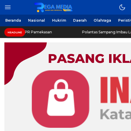
Beranda
Nasional
Hukrim
Daerah
Olahraga
Perist
PUPR Pamekasan
Polantas Sampang Imbau Latihan Gerak Ja
HEADLINE