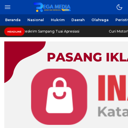
Beranda
Nasional
Hukrim
Daerah
Olahraga
Perist
skrim Sampang Tuai Apresiasi
Curi Motor! Dua Warga B
HEADLINE