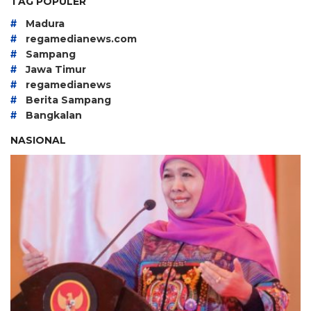
TAG POPULER
#
Madura
#
regamedianews.com
#
Sampang
#
Jawa Timur
#
regamedianews
#
Berita Sampang
#
Bangkalan
NASIONAL