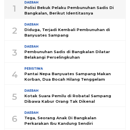
DAERAH
1
Polisi Bekuk Pelaku Pembunuhan Sadis Di
Bangkalan, Berikut Identitasnya
DAERAH
2
Diduga, Terjadi Kembali Pembunuhan di
Banyuates Sampang
DAERAH
3
Pembunuhan Sadis di Bangkalan Dilatar
Belakangi Perselingkuhan
PERISTIWA
4
Pantai Nepa Banyuates Sampang Makan
Korban, Dua Bocah Hilang Tenggelam
DAERAH
5
Kotak Suara Pemilu di Robatal Sampang
Dibawa Kabur Orang Tak Dikenal
DAERAH
6
Tega, Seorang Anak Di Bangkalan
Perkarakan Ibu Kandung Sendiri