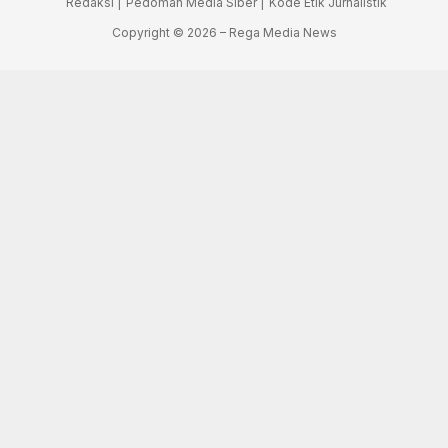
Redaksi |
Pedoman Media Siber |
Kode Etik Jurnalistik
Copyright © 2026 – Rega Media News