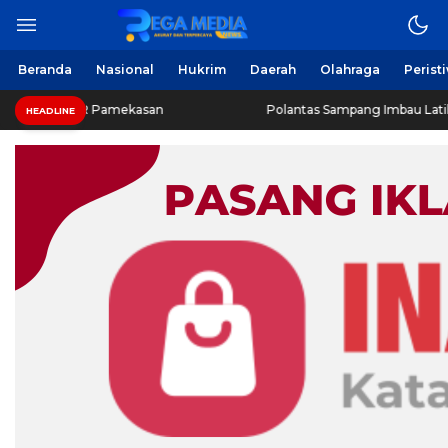
Beranda
Nasional
Hukrim
Daerah
Olahraga
Perist
UPR Pamekasan
Polantas Sampang Imbau Latihan Gerak Ja
HEADLINE