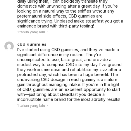
daily using them, I can decidedly translate they
domestics with unwinding after a great day. If you’re
looking on a natural way to the sniffles without any
preternatural side effects, CBD gummies are
significance trying. Unbiased make steadfast you get a
eminence brand with third-party testing!
1 tahun yang lalu
cbd gummies
I’ve started using CBD gummies, and they’ve made a
significant difference in my routine. They’re
uncomplicated to use, taste great, and provide a
modest way to comprise CBD into my day. I’ve ground
they workers me ease and rehabilitate my zizz after a
protracted day, which has been a huge benefit. The
undeviating CBD dosage in each gummy is a mature
gain throughout managing intake. If you’re in the light
of CBD, gummies are an excellent opportunity to start
with—just bring about steadfast you decide a
incorruptible name brand for the most adroitly results!
1 tahun yang lalu