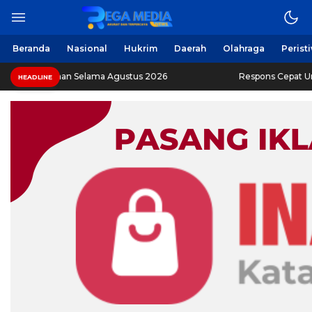
Beranda
Nasional
Hukrim
Daerah
Olahraga
Perist
aan Selama Agustus 2026
Respons Cepat Ungkap Curanmo
HEADLINE