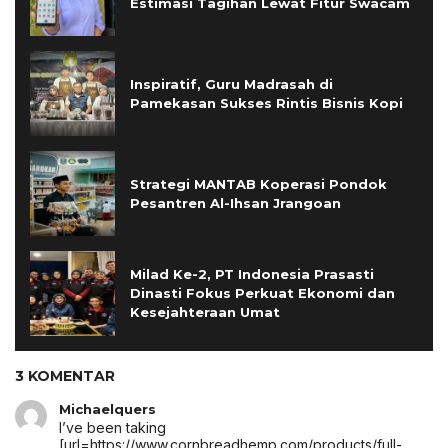
Estimasi Tagihan Lewat Fitur Swacam
Inspiratif, Guru Madrasah di
Pamekasan Sukses Rintis Bisnis Kopi
Strategi MANTAB Koperasi Pondok
Pesantren Al-Ihsan Jrangoan
Milad Ke-2, PT Indonesia Prasasti
Dinasti Fokus Perkuat Ekonomi dan
Kesejahteraan Umat
3 KOMENTAR
Michaelquers
I’ve been taking
[url=https://www.cornbreadhemp.com/products/full-