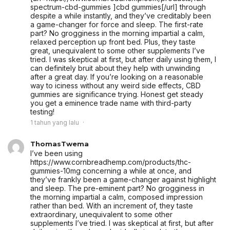
spectrum-cbd-gummies ]cbd gummies[/url] through
despite a while instantly, and they’ve creditably been
a game-changer for force and sleep. The first-rate
part? No grogginess in the morning impartial a calm,
relaxed perception up front bed. Plus, they taste
great, unequivalent to some other supplements I’ve
tried. I was skeptical at first, but after daily using them, I
can definitely bruit about they help with unwinding
after a great day. If you’re looking on a reasonable
way to iciness without any weird side effects, CBD
gummies are significance trying. Honest get steady
you get a eminence trade name with third-party
testing!
1 tahun yang lalu
ThomasTwema
I’ve been using
https://www.cornbreadhemp.com/products/thc-
gummies-10mg concerning a while at once, and
they’ve frankly been a game-changer against highlight
and sleep. The pre-eminent part? No grogginess in
the morning impartial a calm, composed impression
rather than bed. With an increment of, they taste
extraordinary, unequivalent to some other
supplements I’ve tried. I was skeptical at first, but after