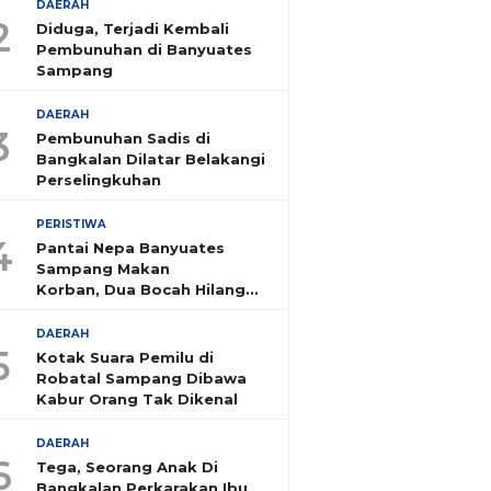
DAERAH
2
Diduga, Terjadi Kembali
Pembunuhan di Banyuates
Sampang
DAERAH
3
Pembunuhan Sadis di
Bangkalan Dilatar Belakangi
Perselingkuhan
PERISTIWA
4
Pantai Nepa Banyuates
Sampang Makan
Korban, Dua Bocah Hilang
Tenggelam
DAERAH
5
Kotak Suara Pemilu di
Robatal Sampang Dibawa
Kabur Orang Tak Dikenal
DAERAH
6
Tega, Seorang Anak Di
Bangkalan Perkarakan Ibu