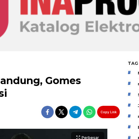
TAG
#
Bandung, Gomes
#
si
#
#
Copy Link
#
#
#
Perbesar