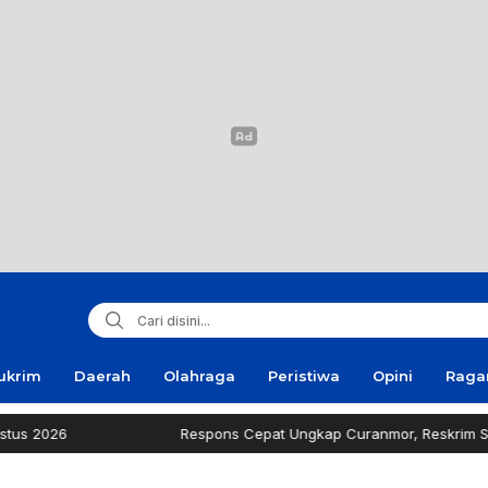
ukrim
Daerah
Olahraga
Peristiwa
Opini
Rag
Respons Cepat Ungkap Curanmor, Reskrim Sampang Tuai Ap