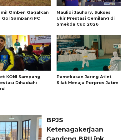
amil Omben Gagalkan
Maulidi Jauhary, Sukses
a Gol Sampang FC
Ukir Prestasi Gemilang di
Smekda Cup 2026
let KONI Sampang
Pamekasan Jaring Atlet
estasi Dihadiahi
Silat Menuju Porprov Jatim
rd
BPJS
Ketenagakerjaan
Gandeng BRILink