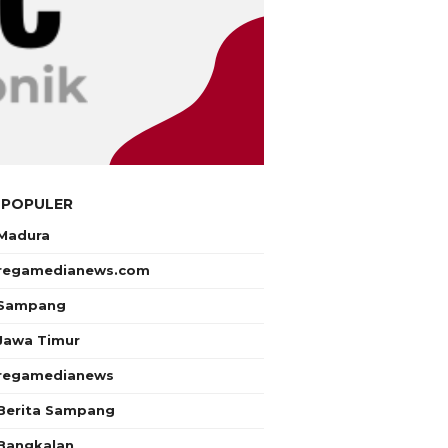
 POPULER
Madura
regamedianews.com
Sampang
Jawa Timur
regamedianews
Berita Sampang
Bangkalan