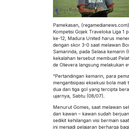
Pamekasan, (regamedianews.com) 
Kompetisi Gojek Traveloka Liga 1 
ke-12, Madura United harus mener
dengan skor 3-0 saat melawan Born
Samarinda, pada Selasa kemarin (
kekalahan tersebut membuat Pela
de Olievera langsung melakukan ev
“Pertandingan kemarin, para pema
mengantisipasi eksekusi bola mati 
dua dari tiga gol yang tercipta bera
ujarnya, Sabtu (08/07).
Menurut Gomes, saat melawan se
dan kawan – kawan sudah berjuan
sedikit kehilangan visi bermain saa
ini menjadi pelajaran berharga ba