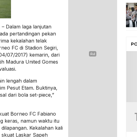
– Dalam laga lanjutan
pada pertandingan pekan
ima kekalahan telak
PO
eo FC di Stadion Segiri,
04/07/2017) kemarin, dari
tih Madura United Gomes
aluasi.
in lengah dalam
tim Pesut Etam. Buktinya,
sal dari bola set-piece,”
kuat Borneo FC Fabiano
g keras, namun waktu itu
t dilapangan. Kekalahan kali
gi skuat Laskar Sapeh