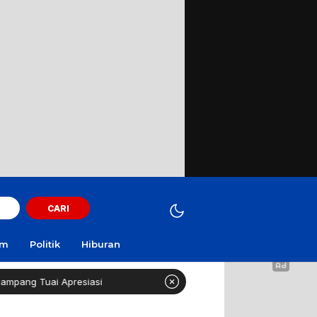
CARI
am
Politik
Hiburan
resiasi
Curi Motor! Dua Warga Batuporo Sampang Dibu