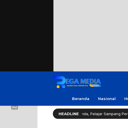
Beranda
Nasional
H
gislator Gerindra Apresiasi Amanda, Pelajar Sampang Peraih Juara KS
HEADLINE