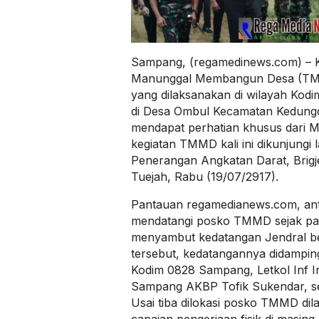
Sampang, (regamedinews.com) – K
Manunggal Membangun Desa (TM
yang dilaksanakan di wilayah Ko
di Desa Ombul Kecamatan Kedun
mendapat perhatian khusus dari 
kegiatan TMMD kali ini dikunjungi
Penerangan Angkatan Darat, Brigj
Tuejah, Rabu (19/07/2917).
Pantauan regamedianews.com, ant
mendatangi posko TMMD sejak pagi
menyambut kedatangan Jendral be
tersebut, kedatangannya didampi
Kodim 0828 Sampang, Letkol Inf I
Sampang AKBP Tofik Sukendar, se
Usai tiba dilokasi posko TMMD di
capaian pengerjaan fisik di masing-m