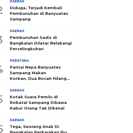
DAERAH
2
Diduga, Terjadi Kembali
Pembunuhan di Banyuates
Sampang
DAERAH
3
Pembunuhan Sadis di
Bangkalan Dilatar Belakangi
Perselingkuhan
PERISTIWA
4
Pantai Nepa Banyuates
Sampang Makan
Korban, Dua Bocah Hilang
Tenggelam
DAERAH
5
Kotak Suara Pemilu di
Robatal Sampang Dibawa
Kabur Orang Tak Dikenal
DAERAH
6
Tega, Seorang Anak Di
Bangkalan Perkarakan Ibu