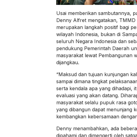
Usai memberikan sambutannya, p
Denny Alfret mengatakan, TMMD y
merupakan langkah positif bagi p
wilayah Indonesia, bukan di Sampan
seluruh Negara Indonesia dan seb
pendukung Pemerintah Daerah un
masyarakat lewat Pembangunan wil
dijangkau.
“Maksud dan tujuan kunjungan kali
sampai dimana tingkat pelaksanaan
serta kendala apa yang dihadapi, 
evaluasi yang akan datang. Diha
masyarakat selalu pupuk rasa goto
yang dibangun dapat menunjang 
kembangkan kebersamaan dengan 
Denny menambahkan, ada beberap
dipahami dan dimengerti oleh sa