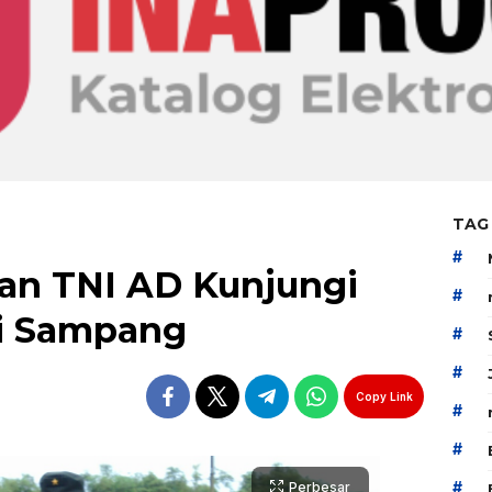
TAG
#
an TNI AD Kunjungi
#
i Sampang
#
#
Copy Link
#
#
#
Perbesar