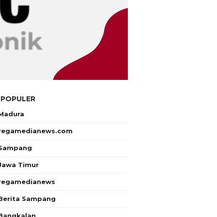
 POPULER
Madura
regamedianews.com
Sampang
Jawa Timur
regamedianews
Berita Sampang
Bangkalan