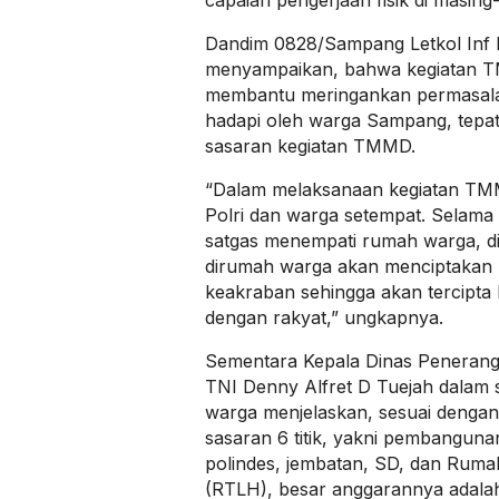
Dandim 0828/Sampang Letkol Inf 
menyampaikan, bahwa kegiatan T
membantu meringankan permasalah
hadapi oleh warga Sampang, tepat
sasaran kegiatan TMMD.
“Dalam melaksanaan kegiatan TMMD
Polri dan warga setempat. Selam
satgas menempati rumah warga, di
dirumah warga akan menciptakan
keakraban sehingga akan tercipt
dengan rakyat,” ungkapnya.
Sementara Kepala Dinas Penerang
TNI Denny Alfret D Tuejah dalam
warga menjelaskan, sesuai denga
sasaran 6 titik, yakni pembanguna
polindes, jembatan, SD, dan Ruma
(RTLH), besar anggarannya adalah 1