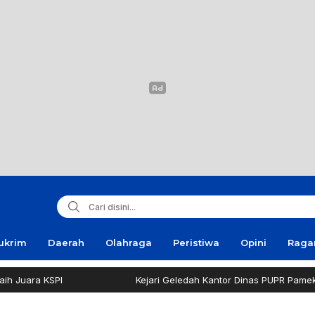
ukrim
Daerah
Olahraga
Peristiwa
Opini
Rag
PI
Kejari Geledah Kantor Dinas PUPR Pamekasan