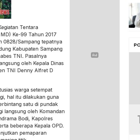
egiatan Tentara
MD) Ke-99 Tahun 2017
dim 0828/Sampang tepatnya
PO
gdung Kabupaten Sampang
Mabes TNI. Pasalnya
 langsung oleh Kepala Dinas
en TNI Denny Alfret D
usias warga setempat
, hal itu dilakukan guna
rbintang satu di pundak
ngi langsung oleh Komandan
ndrama Bodi, Kapolres
rta beberapa Kepala OPD.
lanjutkan pemaparan
asing titik.