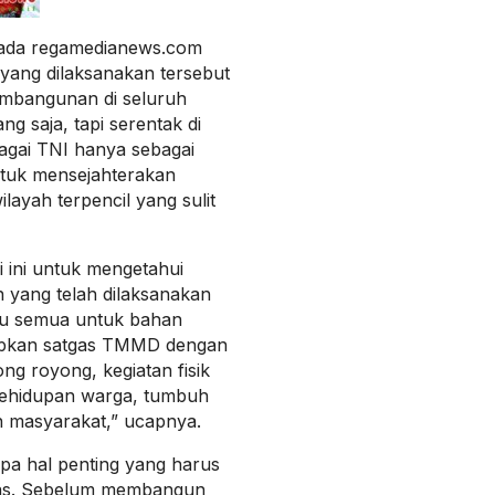
ada regamedianews.com
ang dilaksanakan tersebut
embangunan di seluruh
g saja, tapi serentak di
agai TNI hanya sebagai
tuk mensejahterakan
ayah terpencil yang sulit
 ini untuk mengetahui
 yang telah dilaksanakan
itu semua untuk bahan
rapkan satgas TMMD dengan
ng royong, kegiatan fisik
kehidupan warga, tumbuh
masyarakat,” ucapnya.
a hal penting yang harus
tgas. Sebelum membangun