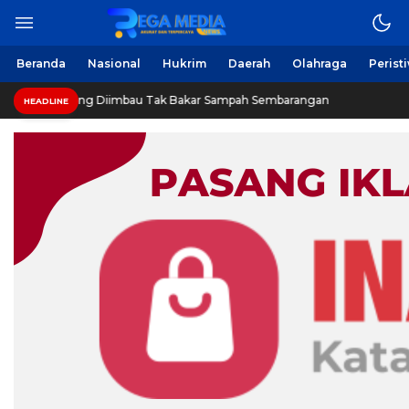
Beranda
Nasional
Hukrim
Daerah
Olahraga
Perist
ng Diimbau Tak Bakar Sampah Sembarangan
INVESTIGAS
HEADLINE