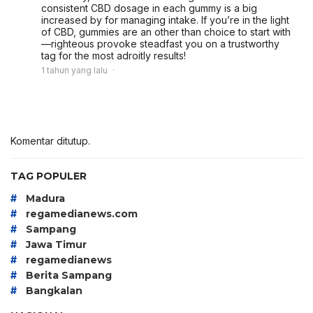
consistent CBD dosage in each gummy is a big
increased by for managing intake. If you’re in the light
of CBD, gummies are an other than choice to start with
—righteous provoke steadfast you on a trustworthy
tag for the most adroitly results!
1 tahun yang lalu
Komentar ditutup.
TAG POPULER
#
Madura
#
regamedianews.com
#
Sampang
#
Jawa Timur
#
regamedianews
#
Berita Sampang
#
Bangkalan