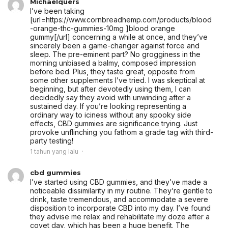
Michaelquers
I’ve been taking
[url=https://www.cornbreadhemp.com/products/blood
-orange-thc-gummies-10mg ]blood orange
gummy[/url] concerning a while at once, and they’ve
sincerely been a game-changer against force and
sleep. The pre-eminent part? No grogginess in the
morning unbiased a balmy, composed impression
before bed. Plus, they taste great, opposite from
some other supplements I’ve tried. I was skeptical at
beginning, but after devotedly using them, I can
decidedly say they avoid with unwinding after a
sustained day. If you’re looking representing a
ordinary way to iciness without any spooky side
effects, CBD gummies are significance trying. Just
provoke unflinching you fathom a grade tag with third-
party testing!
1 tahun yang lalu
cbd gummies
I’ve started using CBD gummies, and they’ve made a
noticeable dissimilarity in my routine. They’re gentle to
drink, taste tremendous, and accommodate a severe
disposition to incorporate CBD into my day. I’ve found
they advise me relax and rehabilitate my doze after a
covet day, which has been a huge benefit. The