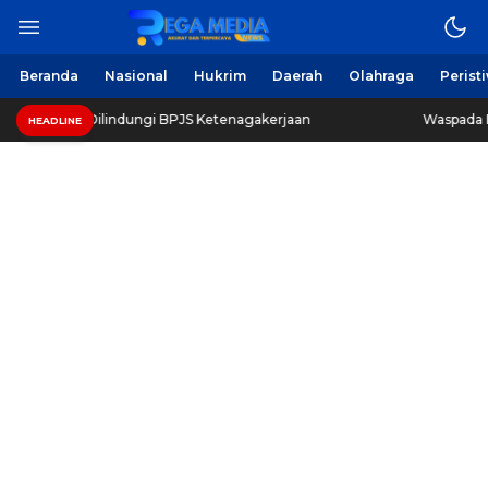
Beranda
Nasional
Hukrim
Daerah
Olahraga
Perist
Dilindungi BPJS Ketenagakerjaan
Waspada Penipuan Men
HEADLINE