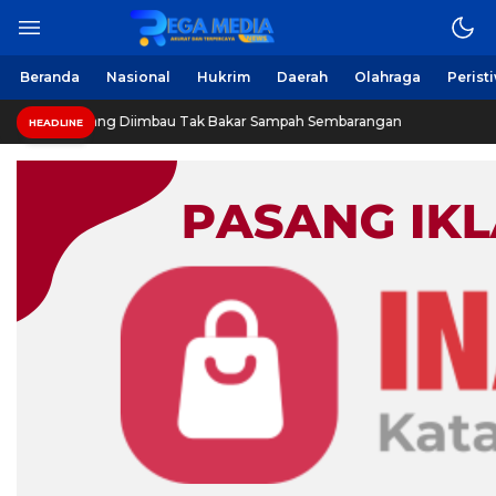
Beranda
Nasional
Hukrim
Daerah
Olahraga
Perist
ng Diimbau Tak Bakar Sampah Sembarangan
INVESTIGAS
HEADLINE