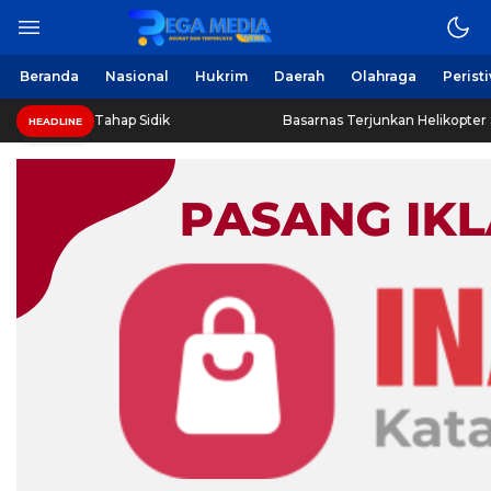
Beranda
Nasional
Hukrim
Daerah
Olahraga
Perist
 Tahap Sidik
Basarnas Terjunkan Helikopter Sisir Bangkai 
HEADLINE