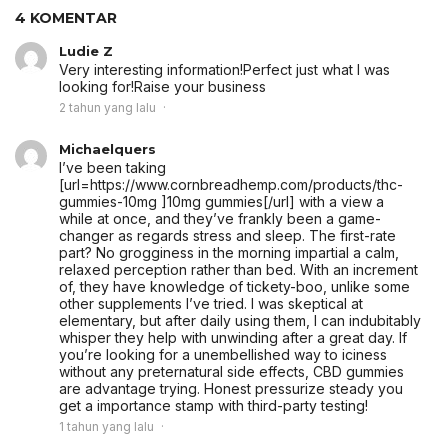
4 KOMENTAR
Ludie Z
Very interesting information!Perfect just what I was
looking for!
Raise your business
2 tahun yang lalu
Michaelquers
I’ve been taking
[url=https://www.cornbreadhemp.com/products/thc-
gummies-10mg ]10mg gummies[/url] with a view a
while at once, and they’ve frankly been a game-
changer as regards stress and sleep. The first-rate
part? No grogginess in the morning impartial a calm,
relaxed perception rather than bed. With an increment
of, they have knowledge of tickety-boo, unlike some
other supplements I’ve tried. I was skeptical at
elementary, but after daily using them, I can indubitably
whisper they help with unwinding after a great day. If
you’re looking for a unembellished way to iciness
without any preternatural side effects, CBD gummies
are advantage trying. Honest pressurize steady you
get a importance stamp with third-party testing!
1 tahun yang lalu