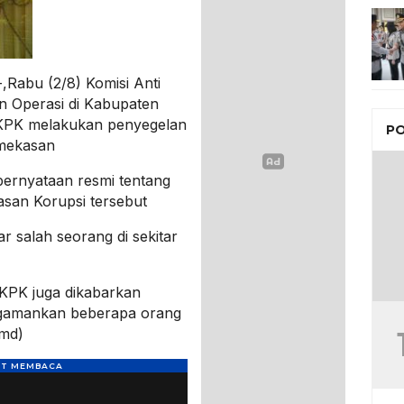
Rabu (2/8) Komisi Anti
 Operasi di Kabupaten
KPK melakukan penyegelan
PO
amekasan
a pernyataan resmi tentang
san Korupsi tersebut
ar salah seorang di sekitar
KPK juga dikabarkan
ngamankan beberapa orang
/md)