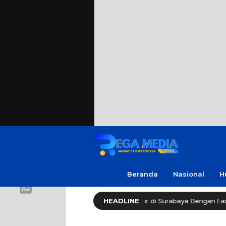
Beranda
Nasional
H
Healthy Long Life (HLL) Kini Hadir di Surabaya Dengan Fasilitas Lengk
HEADLINE