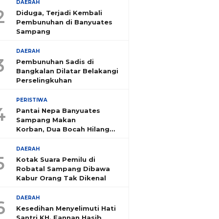
DAERAH
2
Diduga, Terjadi Kembali
Pembunuhan di Banyuates
Sampang
DAERAH
3
Pembunuhan Sadis di
Bangkalan Dilatar Belakangi
Perselingkuhan
PERISTIWA
4
Pantai Nepa Banyuates
Sampang Makan
Korban, Dua Bocah Hilang
Tenggelam
DAERAH
5
Kotak Suara Pemilu di
Robatal Sampang Dibawa
Kabur Orang Tak Dikenal
DAERAH
6
Kesedihan Menyelimuti Hati
Santri KH. Fannan Hasib