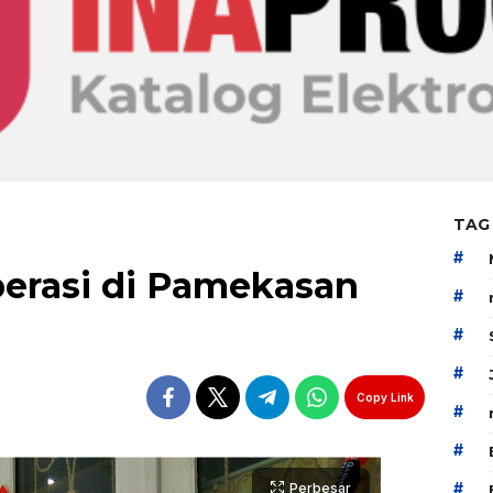
TAG
#
erasi di Pamekasan
#
#
#
Copy Link
#
#
#
Perbesar