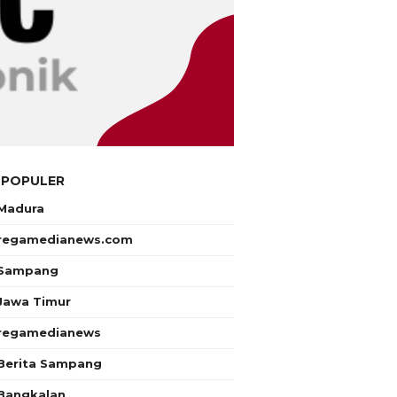
 POPULER
Madura
regamedianews.com
Sampang
Jawa Timur
regamedianews
Berita Sampang
Bangkalan