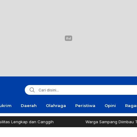
ukrim
Daerah
Olahraga
Peristiwa
Opini
Rag
ap dan Canggih
Warga Sampang Diimbau Tak Bakar Sa