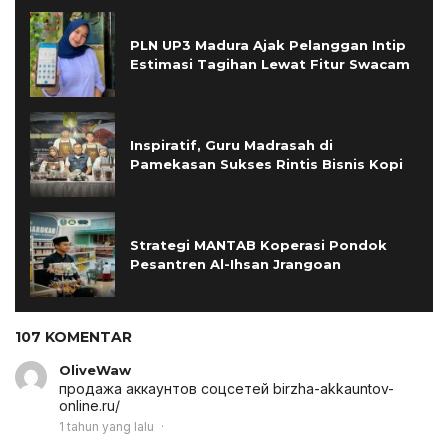
PLN UP3 Madura Ajak Pelanggan Intip
Estimasi Tagihan Lewat Fitur Swacam
Inspiratif, Guru Madrasah di
Pamekasan Sukses Rintis Bisnis Kopi
Strategi MANTAB Koperasi Pondok
Pesantren Al-Ihsan Jrangoan
107 KOMENTAR
OliveWaw
продажа аккаунтов соцсетей
birzha-akkauntov-
online.ru/
1 tahun yang lalu