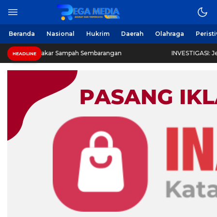
Beranda
Nasional
Hukrim
Daerah
Olahraga
Perist
ar Sampah Sembarangan
INVESTIGASI: Jejak Dokumen, Je
HEADLINE