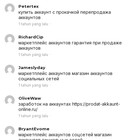
Petertex
купить аккаунт с прокачкой
перепродажа
аккаунтов
1 tahun yang lalu
RichardCip
маркетплейс аккаунтов
гарантия при продаже
аккаунтов
1 tahun yang lalu
Jameslyday
маркетплейс аккаунтов
магазин аккаунтов
социальных сетей
1 tahun yang lalu
OliveWaw
заработок на аккаунтах
https://prodat-akkaunt-
online.ru/
1 tahun yang lalu
BryantEvome
маркетплейс аккаунтов соцсетей
магазин
аккаунтов социальных сетей