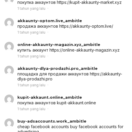
покупка аккаунтов
https://kupit-akkaunty-market.xyz
1 tahun yang lalu
akkaunty-optom.live_ambitle
продажа аккаунтов
https://akkaunty-optom.live/
1 tahun yang lalu
online-akkaunty-magazin.xyz_ambitle
купить аккаунт
https://online-akkaunty-magazin.xyz
1 tahun yang lalu
akkaunty-dlya-prodazhi.pro_ambitle
площадка для продажи аккаунтов
https://akkaunty-
dlya-prodazhi.pro
1 tahun yang lalu
kupit-akkaunt.online_ambitle
покупка аккаунтов
kupit-akkaunt.online
1 tahun yang lalu
buy-adsaccounts.work_ambitle
cheap facebook accounts
buy facebook accounts for
advertising