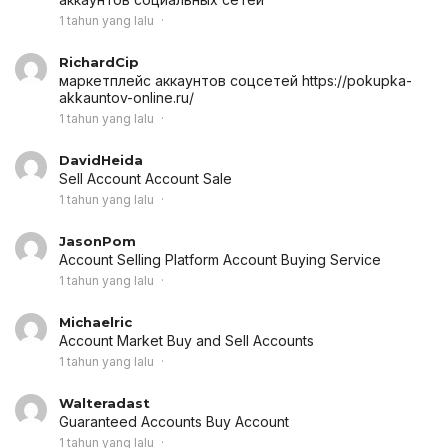
1 tahun yang lalu
RichardCip
маркетплейс аккаунтов соцсетей
https://pokupka-
akkauntov-online.ru/
1 tahun yang lalu
DavidHeida
Sell Account
Account Sale
1 tahun yang lalu
JasonPom
Account Selling Platform
Account Buying Service
1 tahun yang lalu
Michaelric
Account Market
Buy and Sell Accounts
1 tahun yang lalu
Walteradast
Guaranteed Accounts
Buy Account
1 tahun yang lalu