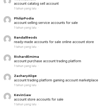
account catalog
sell account
1 tahun yang lalu
PhilipPodia
account selling service
accounts for sale
1 tahun yang lalu
RandalReods
ready-made accounts for sale
online account store
1 tahun yang lalu
RichardEmima
account purchase
account trading platform
1 tahun yang lalu
ZacharyAlige
account trading platform
gaming account marketplace
1 tahun yang lalu
KevinGaw
account store
accounts for sale
1 tahun yang lalu