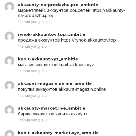
akkaunty-na-prodazhu.pro_ambitle
маркетплейс аккаунтов соцсетей
https://akkaunty-
na-prodazhu.pro/
1 tahun yang lalu
rynok-akkauntov.top_ambitle
продажа аккаунтов
https://rynok-akkauntov.top
1 tahun yang lalu
kupit-akkaunt.xyz_ambitle
магазин аккаунтов
kupit-akkaunt.xyz
1 tahun yang lalu
akkaunt-magazin.online_ambitle
покупка аккаунтов
akkaunt-magazin.online
1 tahun yang lalu
akkaunty-market.live_ambitle
биржа аккаунтов
купить аккаунт
1 tahun yang lalu
kupit-akkaunty-market.xyz_ambitle