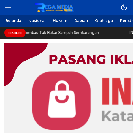
Beranda
Nasional
Hukrim
Daerah
Olahraga
Perist
mbau Tak Bakar Sampah Sembarangan
INVESTIGASI: Jeja
HEADLINE