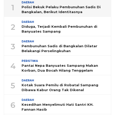
DAERAH
1
Polisi Bekuk Pelaku Pembunuhan Sadis Di
Bangkalan, Berikut Identitasnya
DAERAH
2
Diduga, Terjadi Kembali Pembunuhan di
Banyuates Sampang
DAERAH
3
Pembunuhan Sadis di Bangkalan Dilatar
Belakangi Perselingkuhan
PERISTIWA
4
Pantai Nepa Banyuates Sampang Makan
Korban, Dua Bocah Hilang Tenggelam
DAERAH
5
Kotak Suara Pemilu di Robatal Sampang
Dibawa Kabur Orang Tak Dikenal
DAERAH
6
Kesedihan Menyelimuti Hati Santri KH.
Fannan Hasib