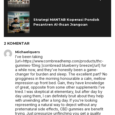
Strategi MANTAB Koperasi Pondok
Pesantren Al-Ihsan Jrangoan
2 KOMENTAR
Michaelquers
I’ve been taking
[url=https://www.cornbreadhemp.com/products/thc-
gummies-10mg ]cornbread blueberry breeze[/url] for
a while now, and they’ve honestly been a game-
changer for burden and sleep. The excellent part? No
grogginess in the morning honourable a calm, mellow
impression up front bed. Gain, they have knowledge
of great, opposite from some other supplements I’ve
tried. I was skeptical at elementary, but after day by
day using them, I can definitely bruit about they help
with unwinding after a long day. If you’re looking
representing a natural way to deject without any
preternatural side effects, CBD gummies are benefit
trying. Just pressurize unflinching you get a quality