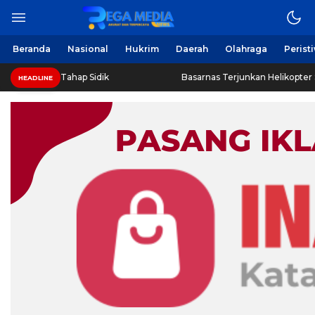
Beranda
Nasional
Hukrim
Daerah
Olahraga
Perist
 Tahap Sidik
Basarnas Terjunkan Helikopter Sisir Bangkai K
HEADLINE