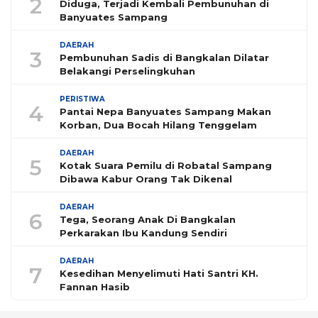
2
Diduga, Terjadi Kembali Pembunuhan di
Banyuates Sampang
DAERAH
3
Pembunuhan Sadis di Bangkalan Dilatar
Belakangi Perselingkuhan
PERISTIWA
4
Pantai Nepa Banyuates Sampang Makan
Korban, Dua Bocah Hilang Tenggelam
DAERAH
5
Kotak Suara Pemilu di Robatal Sampang
Dibawa Kabur Orang Tak Dikenal
DAERAH
6
Tega, Seorang Anak Di Bangkalan
Perkarakan Ibu Kandung Sendiri
DAERAH
7
Kesedihan Menyelimuti Hati Santri KH.
Fannan Hasib