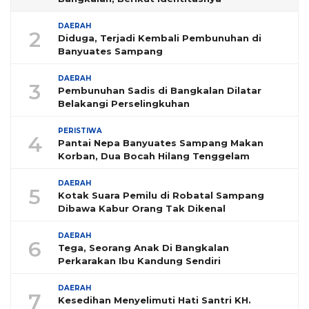
DAERAH
2
Diduga, Terjadi Kembali Pembunuhan di
Banyuates Sampang
DAERAH
3
Pembunuhan Sadis di Bangkalan Dilatar
Belakangi Perselingkuhan
PERISTIWA
4
Pantai Nepa Banyuates Sampang Makan
Korban, Dua Bocah Hilang Tenggelam
DAERAH
5
Kotak Suara Pemilu di Robatal Sampang
Dibawa Kabur Orang Tak Dikenal
DAERAH
6
Tega, Seorang Anak Di Bangkalan
Perkarakan Ibu Kandung Sendiri
DAERAH
7
Kesedihan Menyelimuti Hati Santri KH.