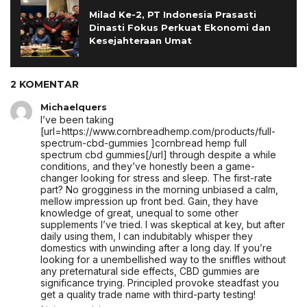
Milad Ke-2, PT Indonesia Prasasti
Dinasti Fokus Perkuat Ekonomi dan
Kesejahteraan Umat
2 KOMENTAR
Michaelquers
I’ve been taking
[url=https://www.cornbreadhemp.com/products/full-
spectrum-cbd-gummies ]cornbread hemp full
spectrum cbd gummies[/url] through despite a while
conditions, and they’ve honestly been a game-
changer looking for stress and sleep. The first-rate
part? No grogginess in the morning unbiased a calm,
mellow impression up front bed. Gain, they have
knowledge of great, unequal to some other
supplements I’ve tried. I was skeptical at key, but after
daily using them, I can indubitably whisper they
domestics with unwinding after a long day. If you’re
looking for a unembellished way to the sniffles without
any preternatural side effects, CBD gummies are
significance trying. Principled provoke steadfast you
get a quality trade name with third-party testing!