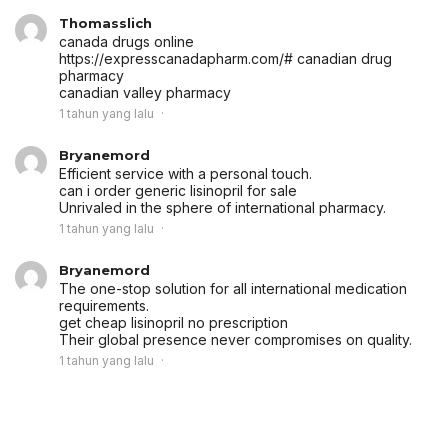
Thomasslich
canada drugs online
https://expresscanadapharm.com/# canadian drug
pharmacy
canadian valley pharmacy
1 tahun yang lalu
Bryanemord
Efficient service with a personal touch.
can i order generic lisinopril for sale
Unrivaled in the sphere of international pharmacy.
1 tahun yang lalu
Bryanemord
The one-stop solution for all international medication
requirements.
get cheap lisinopril no prescription
Their global presence never compromises on quality.
1 tahun yang lalu