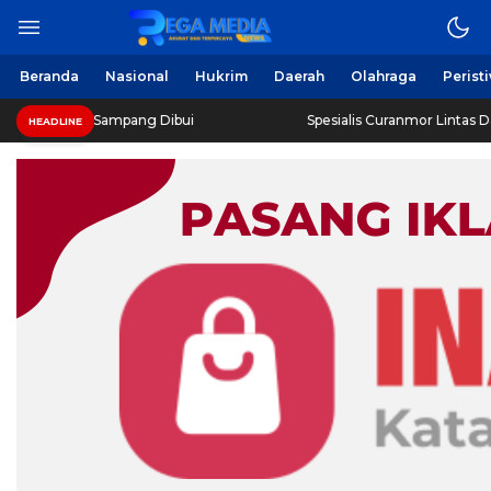
Beranda
Nasional
Hukrim
Daerah
Olahraga
Perist
Sampang Dibui
Spesialis Curanmor Lintas Daerah Diringku
HEADLINE