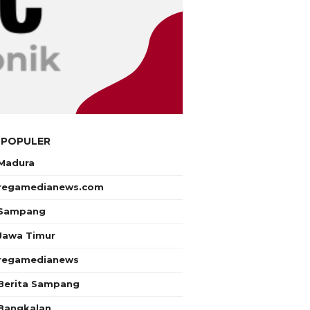
 POPULER
Madura
regamedianews.com
Sampang
Jawa Timur
regamedianews
Berita Sampang
Bangkalan