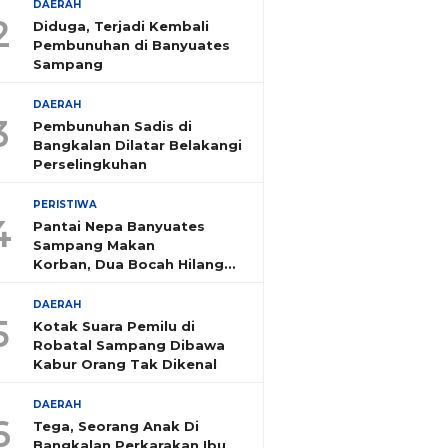
DAERAH
2
Diduga, Terjadi Kembali
Pembunuhan di Banyuates
Sampang
DAERAH
3
Pembunuhan Sadis di
Bangkalan Dilatar Belakangi
Perselingkuhan
PERISTIWA
4
Pantai Nepa Banyuates
Sampang Makan
Korban, Dua Bocah Hilang
Tenggelam
DAERAH
5
Kotak Suara Pemilu di
Robatal Sampang Dibawa
Kabur Orang Tak Dikenal
DAERAH
6
Tega, Seorang Anak Di
Bangkalan Perkarakan Ibu