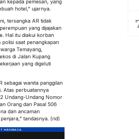
ban kepada pemesan, yang
ebuah hotel,” ujarnya.
i, tersangka AR tidak
 perempuan yang dijajakan
e. Hal itu diakui korban
n polisi saat penangkapan
, warga Temayang,
ekos di Jalan Kupang
kerjaan yang digeluti
R sebagai wanita panggilan
i. Atas perbuatannya
al 2 Undang-Undang Nomor
an Orang dan Pasal 506
ana dan ancaman
enjara,” tandasnya. (rid)