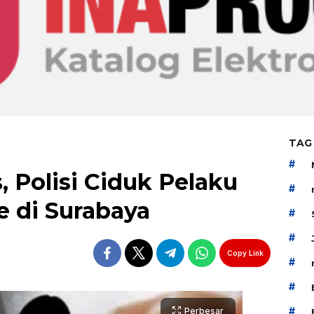
TAG
#
, Polisi Ciduk Pelaku
#
e di Surabaya
#
#
Copy Link
#
#
#
Perbesar