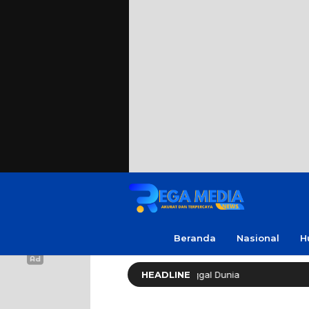
Beranda
Nasional
H
eh ‘No Viral No Justice’ Meninggal Dunia
HEADLINE
Polres Sampan