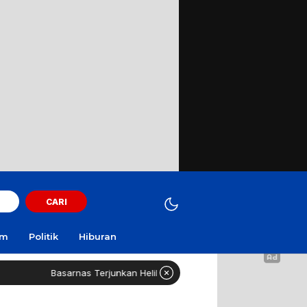
CARI
am
Politik
Hiburan
arnas Terjunkan Helikopter Sisir Bangkai KMP Mutiara Sentosa II