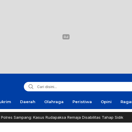
ukrim
Daerah
Olahraga
Peristiwa
Opini
Rag
g: Kasus Rudapaksa Remaja Disabilitas Tahap Sidik
Bas