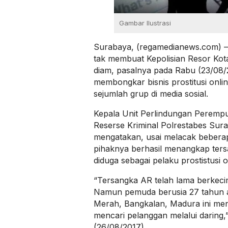
Gambar Ilustrasi
Surabaya, (regamedianews.com) – 
tak membuat Kepolisian Resor Kot
diam, pasalnya pada Rabu (23/08/2
membongkar bisnis prostitusi onli
sejumlah grup di media sosial.
Kepala Unit Perlindungan Peremp
Reserse Kriminal Polrestabes Sur
mengatakan, usai melacak beberap
pihaknya berhasil menangkap ters
diduga sebagai pelaku prostistusi o
“Tersangka AR telah lama berkecimp
Namun pemuda berusia 27 tahun 
Merah, Bangkalan, Madura ini me
mencari pelanggan melalui daring
(26/08/2017).