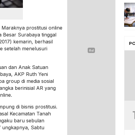
Maraknya prostitusi online
a Besar Surabaya tinggal
017) kemarin, berhasil
PO
ne setelah menelusuri
uan dan Anak Satuan
abaya, AKP Ruth Yeni
a group di media sosial
angka berinisial AR yang
nline.
ung di bisnis prostitusi.
asal Kecamatan Tanah
ngaku baru sebulan
,” ungkapnya, Sabtu