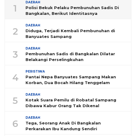
DAERAH
1
Polisi Bekuk Pelaku Pembunuhan Sadis Di
Bangkalan, Berikut Identitasnya
DAERAH
2
Diduga, Terjadi Kembali Pembunuhan di
Banyuates Sampang
DAERAH
3
Pembunuhan Sadis di Bangkalan Dilatar
Belakangi Perselingkuhan
PERISTIWA
4
Pantai Nepa Banyuates Sampang Makan
Korban, Dua Bocah Hilang Tenggelam
DAERAH
5
Kotak Suara Pemilu di Robatal Sampang
Dibawa Kabur Orang Tak Dikenal
DAERAH
6
Tega, Seorang Anak Di Bangkalan
Perkarakan Ibu Kandung Sendiri