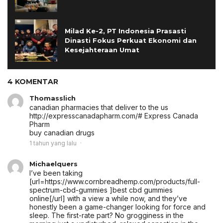
Milad Ke-2, PT Indonesia Prasasti
Dinasti Fokus Perkuat Ekonomi dan
Kesejahteraan Umat
4 KOMENTAR
Thomasslich
canadian pharmacies that deliver to the us
http://expresscanadapharm.com/# Express Canada
Pharm
buy canadian drugs
1 tahun yang lalu
Michaelquers
I’ve been taking
[url=https://www.cornbreadhemp.com/products/full-
spectrum-cbd-gummies ]best cbd gummies
online[/url] with a view a while now, and they’ve
honestly been a game-changer looking for force and
sleep. The first-rate part? No grogginess in the