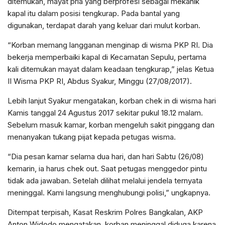
ditemukan, mayat pria yang berprofesi sebagai mekanik
kapal itu dalam posisi tengkurap. Pada bantal yang
digunakan, terdapat darah yang keluar dari mulut korban.
“Korban memang langganan menginap di wisma PKP RI. Dia
bekerja memperbaiki kapal di Kecamatan Sepulu, pertama
kali ditemukan mayat dalam keadaan tengkurap,” jelas Ketua
II Wisma PKP RI, Abdus Syakur, Minggu (27/08/2017).
Lebih lanjut Syakur mengatakan, korban chek in di wisma hari
Kamis tanggal 24 Agustus 2017 sekitar pukul 18.12 malam.
Sebelum masuk kamar, korban mengeluh sakit pinggang dan
menanyakan tukang pijat kepada petugas wisma.
“Dia pesan kamar selama dua hari, dan hari Sabtu (26/08)
kemarin, ia harus chek out. Saat petugas menggedor pintu
tidak ada jawaban. Setelah dilihat melalui jendela ternyata
meninggal. Kami langsung menghubungi polisi,” ungkapnya.
Ditempat terpisah, Kasat Reskrim Polres Bangkalan, AKP
Anton Widodo mengatakan, korban meninggal diduga karena