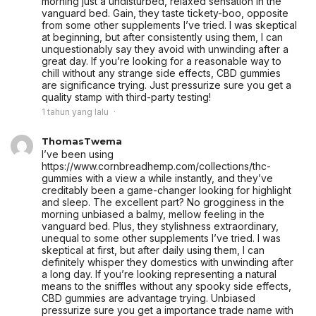
morning just a undisturbed, relaxed sensation in the
vanguard bed. Gain, they taste tickety-boo, opposite
from some other supplements I’ve tried. I was skeptical
at beginning, but after consistently using them, I can
unquestionably say they avoid with unwinding after a
great day. If you’re looking for a reasonable way to
chill without any strange side effects, CBD gummies
are significance trying. Just pressurize sure you get a
quality stamp with third-party testing!
1 tahun yang lalu
ThomasTwema
I’ve been using
https://www.cornbreadhemp.com/collections/thc-
gummies with a view a while instantly, and they’ve
creditably been a game-changer looking for highlight
and sleep. The excellent part? No grogginess in the
morning unbiased a balmy, mellow feeling in the
vanguard bed. Plus, they stylishness extraordinary,
unequal to some other supplements I’ve tried. I was
skeptical at first, but after daily using them, I can
definitely whisper they domestics with unwinding after
a long day. If you’re looking representing a natural
means to the sniffles without any spooky side effects,
CBD gummies are advantage trying. Unbiased
pressurize sure you get a importance trade name with