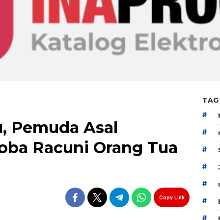
TAG
#
u, Pemuda Asal
#
ba Racuni Orang Tua
#
#
#
Copy Link
#
#