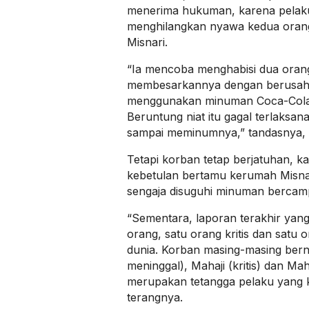
menerima hukuman, karena pelaku
menghilangkan nyawa kedua orang
Misnari.
“Ia mencoba menghabisi dua orang
membesarkannya dengan berusah
menggunakan minuman Coca-Cola 
Beruntung niat itu gagal terlaksan
sampai meminumnya,” tandasnya, 
Tetapi korban tetap berjatuhan, k
kebetulan bertamu kerumah Misnari
sengaja disuguhi minuman bercam
“Sementara, laporan terakhir yang 
orang, satu orang kritis dan satu
dunia. Korban masing-masing be
meninggal), Mahaji (kritis) dan Ma
merupakan tetangga pelaku yang 
terangnya.