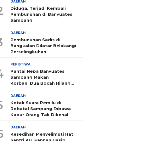
DAERAH
2
Diduga, Terjadi Kembali
Pembunuhan di Banyuates
Sampang
DAERAH
3
Pembunuhan Sadis di
Bangkalan Dilatar Belakangi
Perselingkuhan
PERISTIWA
4
Pantai Nepa Banyuates
Sampang Makan
Korban, Dua Bocah Hilang
Tenggelam
DAERAH
5
Kotak Suara Pemilu di
Robatal Sampang Dibawa
Kabur Orang Tak Dikenal
DAERAH
6
Kesedihan Menyelimuti Hati
Santri KH. Fannan Hasib