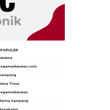
 POPULER
Madura
regamedianews.com
Sampang
Jawa Timur
regamedianews
Berita Sampang
Bangkalan