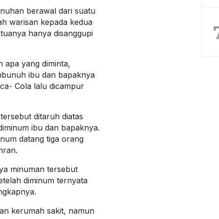
uhan berawal dari suatu
ah warisan kepada kedua
 tuanya hanya disanggupi
n apa yang diminta,
mbunuh ibu dan bapaknya
a- Cola lalu dicampur
rsebut ditaruh diatas
iminum ibu dan bapaknya.
num datang tiga orang
hran.
nya minuman tersebut
etelah diminum ternyata
ngkapnya.
ikan kerumah sakit, namun