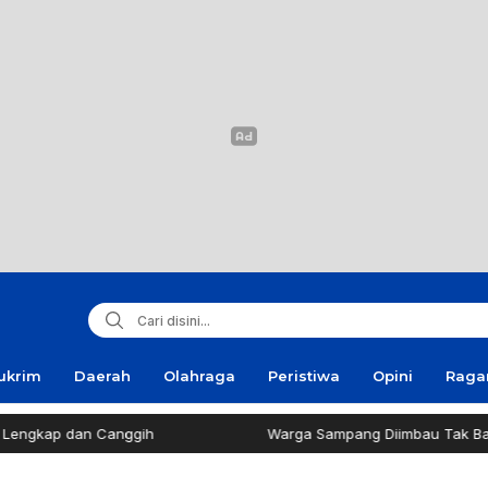
ukrim
Daerah
Olahraga
Peristiwa
Opini
Rag
an Canggih
Warga Sampang Diimbau Tak Bakar Sampah