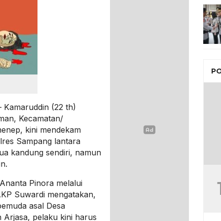
PO
 Kamaruddin (22 th)
man, Kecamatan/
menep, kini mendekam
polres Sampang lantara
ua kandung sendiri, namun
n.
nanta Pinora melalui
AKP Suwardi mengatakan,
pemuda asal Desa
rjasa, pelaku kini harus