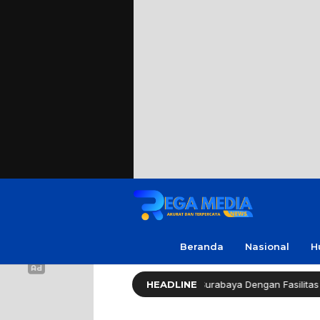
Beranda
Nasional
H
thy Long Life (HLL) Kini Hadir di Surabaya Dengan Fasilitas Lengkap d
HEADLINE