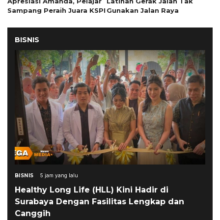
Apresiasi Amanda, Pelajar
Latihan Gerak Jalan Tak
Sampang Peraih Juara KSPI
Gunakan Jalan Raya
BISNIS
BISNIS
5 jam yang lalu
Healthy Long Life (HLL) Kini Hadir di
Surabaya Dengan Fasilitas Lengkap dan
Canggih