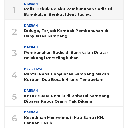
DAERAH
1
Polisi Bekuk Pelaku Pembunuhan Sadis Di
Bangkalan, Berikut Identitasnya
DAERAH
2
Diduga, Terjadi Kembali Pembunuhan di
Banyuates Sampang
DAERAH
3
Pembunuhan Sadis di Bangkalan Dilatar
Belakangi Perselingkuhan
PERISTIWA
4
Pantai Nepa Banyuates Sampang Makan
Korban, Dua Bocah Hilang Tenggelam
DAERAH
5
Kotak Suara Pemilu di Robatal Sampang
Dibawa Kabur Orang Tak Dikenal
DAERAH
6
Kesedihan Menyelimuti Hati Santri KH.
Fannan Hasib