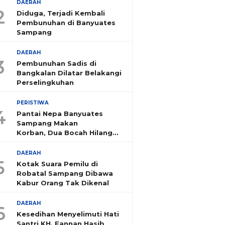
DAERAH
2
Diduga, Terjadi Kembali
Pembunuhan di Banyuates
Sampang
DAERAH
3
Pembunuhan Sadis di
Bangkalan Dilatar Belakangi
Perselingkuhan
PERISTIWA
4
Pantai Nepa Banyuates
Sampang Makan
Korban, Dua Bocah Hilang
Tenggelam
DAERAH
5
Kotak Suara Pemilu di
Robatal Sampang Dibawa
Kabur Orang Tak Dikenal
DAERAH
6
Kesedihan Menyelimuti Hati
Santri KH. Fannan Hasib