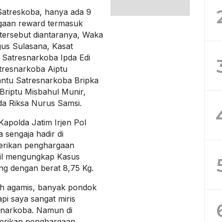
Satreskoba, hanya ada 9
gaan reward termasuk
tersebut diantaranya, Waka
us Sulasana, Kasat
 Satresnarkoba Ipda Edi
tresnarkoba Aiptu
ntu Satresnarkoba Bripka
riptu Misbahul Munir,
da Riksa Nurus Samsi.
apolda Jatim Irjen Pol
 sengaja hadir di
rikan penghargaan
sil mengungkap Kasus
ng dengan berat 8,75 Kg.
ah agamis, banyak pondok
pi saya sangat miris
 narkoba. Namun di
berikan penghargaan