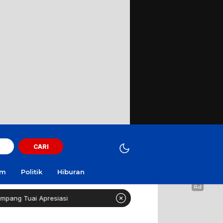
CARI
am
Politik
Hiburan
resiasi
Curi Motor! Dua Warga Batuporo Sampang Dibu