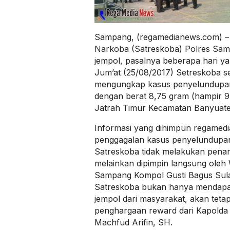
Sampang, (regamedianews.com) – 
Narkoba (Satreskoba) Polres Sam
jempol, pasalnya beberapa hari ya
Jum’at (25/08/2017) Setreskoba s
mengungkap kasus penyelundupan
dengan berat 8,75 gram (hampir 9 
Jatrah Timur Kecamatan Banyuat
Informasi yang dihimpun regamed
penggagalan kasus penyelundupan
Satreskoba tidak melakukan penan
melainkan dipimpin langsung oleh 
Sampang Kompol Gusti Bagus Sulasa
Satreskoba bukan hanya mendapat
jempol dari masyarakat, akan teta
penghargaan reward dari Kapolda J
Machfud Arifin, SH.