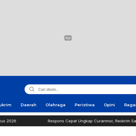
ukrim
Daerah
Olahraga
Peristiwa
Opini
Rag
Respons Cepat Ungkap Curanmor, Reskrim Sampang Tuai Ap