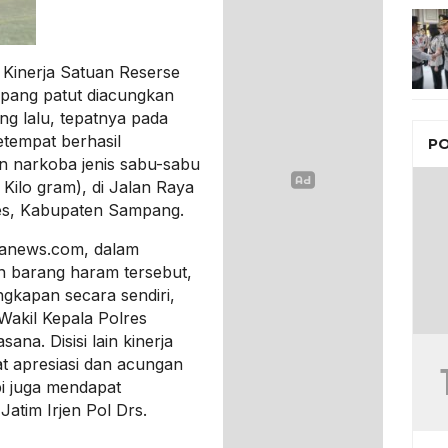
Kinerja Satuan Reserse
pang patut diacungkan
ng lalu, tepatnya pada
etempat berhasil
PO
 narkoba jenis sabu-sabu
Kilo gram), di Jalan Raya
es, Kabupaten Sampang.
ianews.com, dalam
 barang haram tersebut,
gkapan secara sendiri,
Wakil Kepala Polres
na. Disisi lain kinerja
 apresiasi dan acungan
pi juga mendapat
atim Irjen Pol Drs.