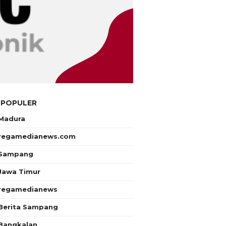
 POPULER
Madura
regamedianews.com
Sampang
Jawa Timur
regamedianews
Berita Sampang
Bangkalan