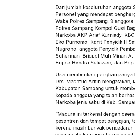
Dari jumlah keseluruhan anggota 
Personel yang mendapat penghar
Waka Polres Sampang. 9 anggota 
Polres Sampang Kompol Gusti Bag
Narkoba AKP Arief Kurniady, KBO
Eko Purnomo, Kanit Penyidik II Sa
Nugroho, anggota Penyidik Pemba
Suherman, Brigpol Muh Minan A, B
Bripda Hendra Setiawan, dan Brip
Usai memberikan penghargaanya K
Drs. Machfud Arifin mengatakan, ia
Kabupaten Sampang untuk membe
kepada anggota yang telah berha
Narkoba jenis sabu di Kab. Sampa
“Madura ini terkenal dengan daer
pesantren dan tempat pengajian, ta
kerena masih banyak pengedaran
samping itu kami juga harus mem