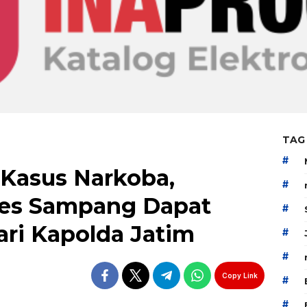
TAG
#
Kasus Narkoba,
#
res Sampang Dapat
#
ri Kapolda Jatim
#
#
Copy Link
#
#