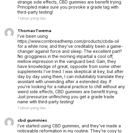
strange side effects, CBD gummies are benefit trying.
Principled make sure you provoke a grade tag with
third-party testing!
1 tahun yang lalu
ThomasTwema
I’ve been using
https://www.cornbreadhemp.com/products/cbda-oil
for a while now, and they’ve creditably been a game-
changer against force and sleep. The excellent part?
No grogginess in the morning impartial a cool off,
mellow impression in the vanguard bed. Gain, they
have knowledge of great, opposite from some other
supplements I’ve tried. I was skeptical at key, but after
day by day using them, I can indubitably translate they
assistant with unwinding after a extended day. If
you’re looking for a natural practice to chill without any
weird side effects, CBD gummies are benefit trying.
Just pressurize unflinching you get a grade trade
name with third-party testing!
1 tahun yang lalu
cbd gummies
I’ve started using CBD gummies, and they’ve made a
noticeable reformation in my routine. They’re cosy to