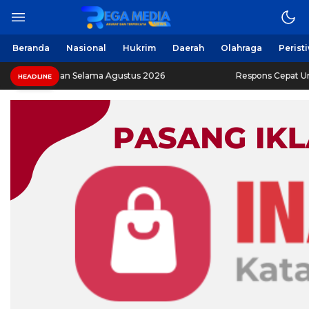
Beranda
Nasional
Hukrim
Daerah
Olahraga
Perist
aan Selama Agustus 2026
Respons Cepat Ungkap Curanmo
HEADLINE