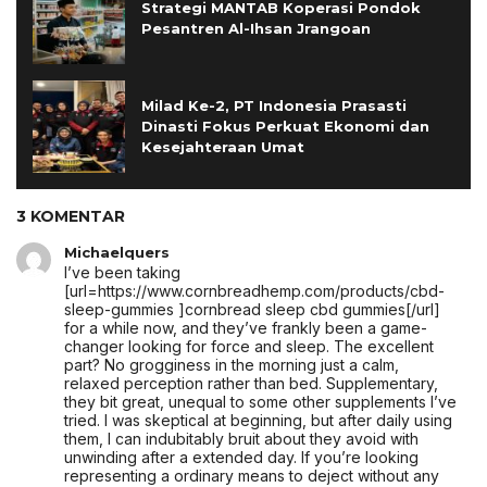
Strategi MANTAB Koperasi Pondok
Pesantren Al-Ihsan Jrangoan
Milad Ke-2, PT Indonesia Prasasti
Dinasti Fokus Perkuat Ekonomi dan
Kesejahteraan Umat
3 KOMENTAR
Michaelquers
I’ve been taking
[url=https://www.cornbreadhemp.com/products/cbd-
sleep-gummies ]cornbread sleep cbd gummies[/url]
for a while now, and they’ve frankly been a game-
changer looking for force and sleep. The excellent
part? No grogginess in the morning just a calm,
relaxed perception rather than bed. Supplementary,
they bit great, unequal to some other supplements I’ve
tried. I was skeptical at beginning, but after daily using
them, I can indubitably bruit about they avoid with
unwinding after a extended day. If you’re looking
representing a ordinary means to deject without any