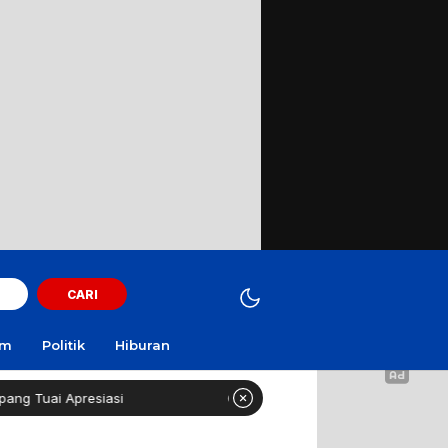
CARI
am
Politik
Hiburan
siasi
Curi Motor! Dua Warga Batuporo Sampang Dibui