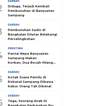
DAERAH
2
Diduga, Terjadi Kembali
Pembunuhan di Banyuates
Sampang
DAERAH
3
Pembunuhan Sadis di
Bangkalan Dilatar Belakangi
Perselingkuhan
PERISTIWA
4
Pantai Nepa Banyuates
Sampang Makan
Korban, Dua Bocah Hilang
Tenggelam
DAERAH
5
Kotak Suara Pemilu di
Robatal Sampang Dibawa
Kabur Orang Tak Dikenal
DAERAH
6
Tega, Seorang Anak Di
Bangkalan Perkarakan Ibu