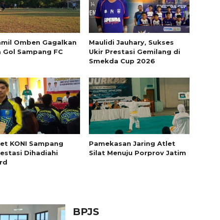
amil Omben Gagalkan
Maulidi Jauhary, Sukses
a Gol Sampang FC
Ukir Prestasi Gemilang di
Smekda Cup 2026
let KONI Sampang
Pamekasan Jaring Atlet
estasi Dihadiahi
Silat Menuju Porprov Jatim
rd
BPJS