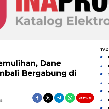
TAG
#
emulihan, Dane
#
mbali Bergabung di
#
#
#
Copy Link
#
IB
#