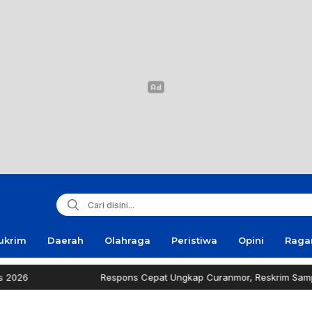
ukrim
Daerah
Olahraga
Peristiwa
Opini
Rag
Respons Cepat Ungkap Curanmor, Reskrim Sampang Tuai Apre