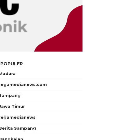
 POPULER
Madura
regamedianews.com
Sampang
Jawa Timur
regamedianews
Berita Sampang
Bangkalan