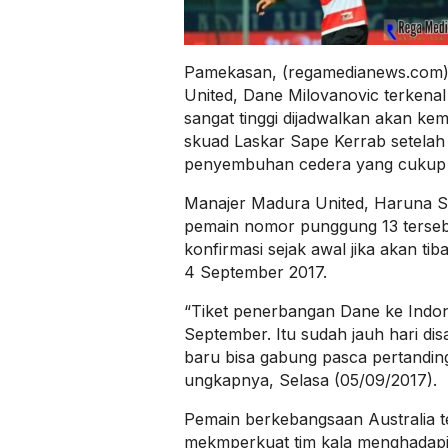
Pamekasan, (regamedianews.com)
United, Dane Milovanovic terkena
sangat tinggi dijadwalkan akan ke
skuad Laskar Sape Kerrab setelah
penyembuhan cedera yang cukup 
Manajer Madura United, Haruna S
pemain nomor punggung 13 terseb
konfirmasi sejak awal jika akan tib
4 September 2017.
“Tiket penerbangan Dane ke Indon
September. Itu sudah jauh hari d
baru bisa gabung pasca pertandin
ungkapnya, Selasa (05/09/2017).
Pemain berkebangsaan Australia t
mekmperkuat tim kala menghadapi