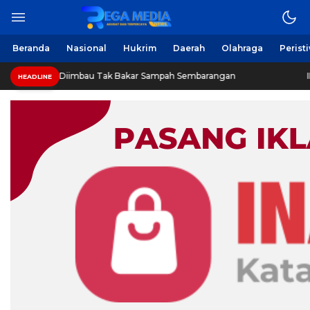
Beranda
Nasional
Hukrim
Daerah
Olahraga
Perist
 Diimbau Tak Bakar Sampah Sembarangan
INVESTIGASI:
HEADLINE