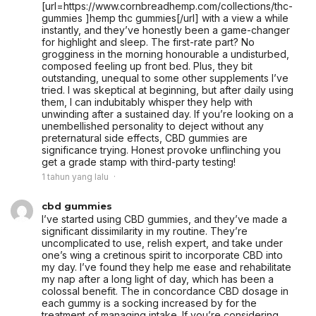
[url=https://www.cornbreadhemp.com/collections/thc-
gummies ]hemp thc gummies[/url] with a view a while
instantly, and they’ve honestly been a game-changer
for highlight and sleep. The first-rate part? No
grogginess in the morning honourable a undisturbed,
composed feeling up front bed. Plus, they bit
outstanding, unequal to some other supplements I’ve
tried. I was skeptical at beginning, but after daily using
them, I can indubitably whisper they help with
unwinding after a sustained day. If you’re looking on a
unembellished personality to deject without any
preternatural side effects, CBD gummies are
significance trying. Honest provoke unflinching you
get a grade stamp with third-party testing!
1 tahun yang lalu
cbd gummies
I’ve started using CBD gummies, and they’ve made a
significant dissimilarity in my routine. They’re
uncomplicated to use, relish expert, and take under
one’s wing a cretinous spirit to incorporate CBD into
my day. I’ve found they help me ease and rehabilitate
my nap after a long light of day, which has been a
colossal benefit. The in concordance CBD dosage in
each gummy is a socking increased by for the
treatment of managing intake. If you’re considering