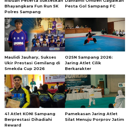
Ribuan Peserta Sukseskan
Danramil Omben Gagalkan
Bhayangkara Fun Run 5K
Pesta Gol Sampang FC
Polres Sampang
Maulidi Jauhary, Sukses
O2SN Sampang 2026:
Ukir Prestasi Gemilang di
Jaring Atlet Cilik
Smekda Cup 2026
Berkarakter
41 Atlet KONI Sampang
Pamekasan Jaring Atlet
Berprestasi Dihadiahi
Silat Menuju Porprov Jatim
Reward