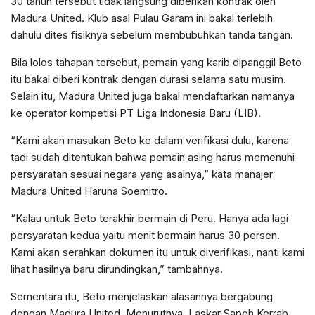
30 tahun tersebut tidak langsung diberikan kontrak oleh
Madura United. Klub asal Pulau Garam ini bakal terlebih
dahulu dites fisiknya sebelum membubuhkan tanda tangan.
Bila lolos tahapan tersebut, pemain yang karib dipanggil Beto
itu bakal diberi kontrak dengan durasi selama satu musim.
Selain itu, Madura United juga bakal mendaftarkan namanya
ke operator kompetisi PT Liga Indonesia Baru (LIB).
“Kami akan masukan Beto ke dalam verifikasi dulu, karena
tadi sudah ditentukan bahwa pemain asing harus memenuhi
persyaratan sesuai negara yang asalnya,” kata manajer
Madura United Haruna Soemitro.
“Kalau untuk Beto terakhir bermain di Peru. Hanya ada lagi
persyaratan kedua yaitu menit bermain harus 30 persen.
Kami akan serahkan dokumen itu untuk diverifikasi, nanti kami
lihat hasilnya baru dirundingkan,” tambahnya.
Sementara itu, Beto menjelaskan alasannya bergabung
dengan Madura United. Menurutnya, ‎Laskar Sapeh Kerrab