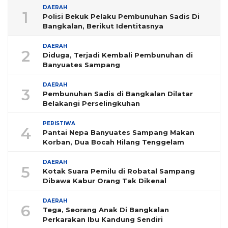
DAERAH
1
Polisi Bekuk Pelaku Pembunuhan Sadis Di
Bangkalan, Berikut Identitasnya
DAERAH
2
Diduga, Terjadi Kembali Pembunuhan di
Banyuates Sampang
DAERAH
3
Pembunuhan Sadis di Bangkalan Dilatar
Belakangi Perselingkuhan
PERISTIWA
4
Pantai Nepa Banyuates Sampang Makan
Korban, Dua Bocah Hilang Tenggelam
DAERAH
5
Kotak Suara Pemilu di Robatal Sampang
Dibawa Kabur Orang Tak Dikenal
DAERAH
6
Tega, Seorang Anak Di Bangkalan
Perkarakan Ibu Kandung Sendiri