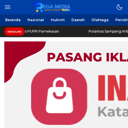
Beranda
Nasional
Hukrim
Daerah
Olahraga
Perist
 Dinas PUPR Pamekasan
Polantas Sampang Imbau Latihan G
HEADLINE