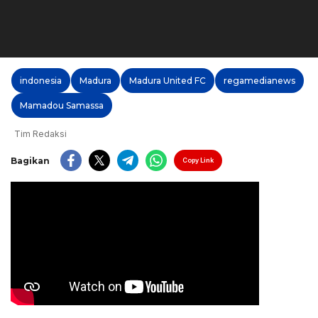
indonesia
Madura
Madura United FC
regamedianews
Mamadou Samassa
Tim Redaksi
Bagikan
Copy Link