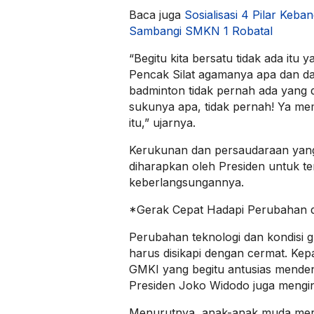
Baca juga
Sosialisasi 4 Pilar Keb
Sambangi SMKN 1 Robatal
“Begitu kita bersatu tidak ada it
Pencak Silat agamanya apa dan da
badminton tidak pernah ada yang 
sukunya apa, tidak pernah! Ya me
itu,” ujarnya.
Kerukunan dan persaudaraan yang 
diharapkan oleh Presiden untuk te
keberlangsungannya.
*Gerak Cepat Hadapi Perubahan da
Perubahan teknologi dan kondisi g
harus disikapi dengan cermat. Kep
GMKI yang begitu antusias mende
Presiden Joko Widodo juga menging
Menurutnya, anak-anak muda me