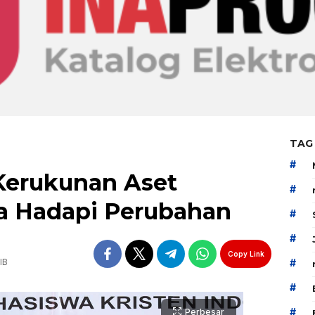
TAG
#
Kerukunan Aset
#
a Hadapi Perubahan
#
#
Copy Link
IB
#
#
#
Perbesar