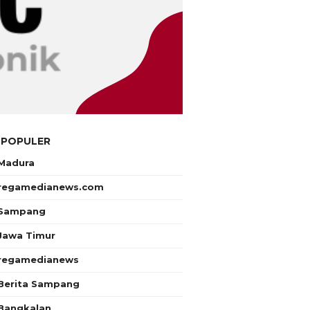
 POPULER
Madura
regamedianews.com
Sampang
Jawa Timur
regamedianews
Berita Sampang
Bangkalan