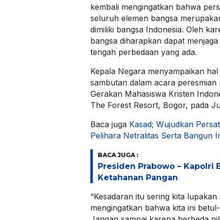
kembali mengingatkan bahwa per
seluruh elemen bangsa merupakan
dimiliki bangsa Indonesia. Oleh ka
bangsa diharapkan dapat menjaga
tengah perbedaan yang ada.
Kepala Negara menyampaikan hal 
sambutan dalam acara peresmian
Gerakan Mahasiswa Kristen Indone
The Forest Resort, Bogor, pada J
Baca juga
Kasad; Wujudkan Persa
Pelihara Netralitas Serta Bangun 
BACA JUGA :
Presiden Prabowo – Kapolri
Ketahanan Pangan
“Kesadaran itu sering kita lupakan
mengingatkan bahwa kita ini betul
Jangan sampai karena berbeda pili