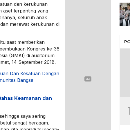
satuan dan kerukunan
 aset terpenting yang
renanya, seluruh anak
 dan merawat kerukunan di
itu saat memberikan
PO
 pembukaan Kongres ke-36
sia (GMKI) di auditorium
umat, 14 September 2018.
tuan Dan Kesatuan Dengan
Imunitas Bangsa
 Bahas Keamanan dan
 sehingga saya sering
-betul sangat beragam.
han kita menjadi terpecah-