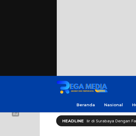
Beranda
Nasional
H
Healthy Long Life (HLL) Kini Hadir di Surabaya Dengan Fasilitas Len
HEADLINE