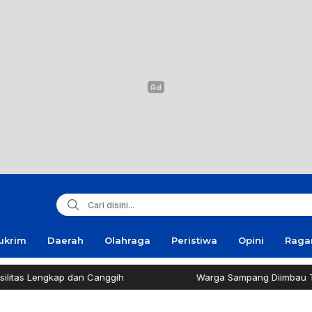
ukrim
Daerah
Olahraga
Peristiwa
Opini
Rag
gkap dan Canggih
Warga Sampang Diimbau Tak Bakar 