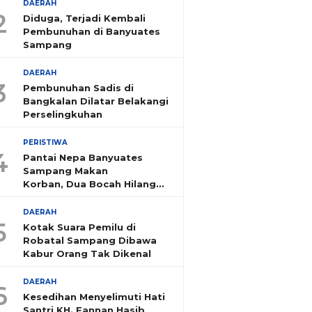
DAERAH
2
Diduga, Terjadi Kembali
Pembunuhan di Banyuates
Sampang
DAERAH
3
Pembunuhan Sadis di
Bangkalan Dilatar Belakangi
Perselingkuhan
PERISTIWA
4
Pantai Nepa Banyuates
Sampang Makan
Korban, Dua Bocah Hilang
Tenggelam
DAERAH
5
Kotak Suara Pemilu di
Robatal Sampang Dibawa
Kabur Orang Tak Dikenal
DAERAH
6
Kesedihan Menyelimuti Hati
Santri KH. Fannan Hasib