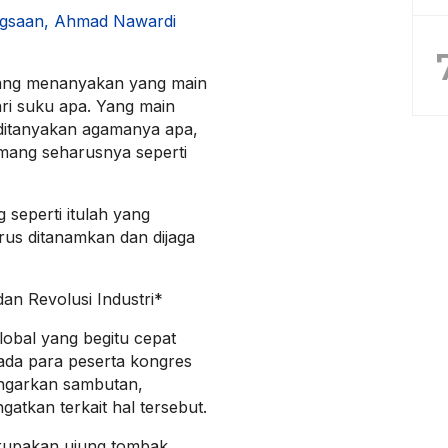
angsaan, Ahmad Nawardi
u yang menanyakan yang main
ri suku apa. Yang main
ditanyakan agamanya apa,
mang seharusnya seperti
seperti itulah yang
rus ditanamkan dan dijaga
n Revolusi Industri*
lobal yang begitu cepat
ada para peserta kongres
ngarkan sambutan,
atkan terkait hal tersebut.
rupakan ujung tombak