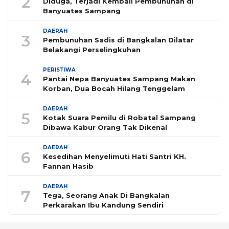
2
Diduga, Terjadi Kembali Pembunuhan di
Banyuates Sampang
DAERAH
3
Pembunuhan Sadis di Bangkalan Dilatar
Belakangi Perselingkuhan
PERISTIWA
4
Pantai Nepa Banyuates Sampang Makan
Korban, Dua Bocah Hilang Tenggelam
DAERAH
5
Kotak Suara Pemilu di Robatal Sampang
Dibawa Kabur Orang Tak Dikenal
DAERAH
6
Kesedihan Menyelimuti Hati Santri KH.
Fannan Hasib
DAERAH
7
Tega, Seorang Anak Di Bangkalan
Perkarakan Ibu Kandung Sendiri