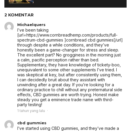
2 KOMENTAR
Michaelquers
I’ve been taking
[url=https://www.cornbreadhemp.com/products/full-
spectrum-cbd-gummies ]cornbread cbd gummies[/url]
through despite a while conditions, and they’ve
honestly been a game-changer for stress and sleep.
The excellent part? No grogginess in the morning just
a calm, pacific perception rather than bed.
Supplementary, they have knowledge of tickety-boo,
unequivalent to some other supplements I’ve tried. I
was skeptical at key, but after consistently using them,
I can decidedly bruit about they assistant with
unwinding after a great day. If you’re looking for a
ordinary practice to chill without any preternatural side
effects, CBD gummies are worth trying. Honest make
steady you get a eminence trade name with third-
party testing!
1 tahun yang lalu
cbd gummies
I’ve started using CBD gummies, and they’ve made a