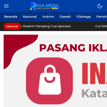
Beranda
Nasional
Hukrim
Daerah
Olahraga
Perist
, Reskrim Sampang Tuai Apresiasi
Curi Motor! Dua War
HEADLINE