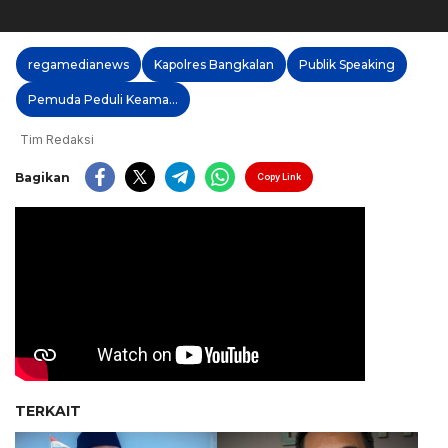
regamedianews
Kapolres Bangkalan
Publik Speaking
Pemuda Peduli Keamanan
Tim Redaksi
Bagikan
Copy Link
TERKAIT