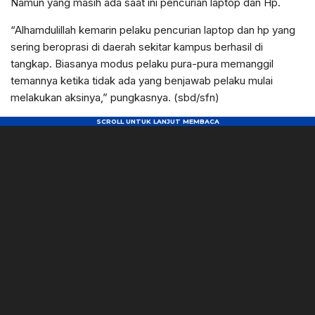
Namun yang masih ada saat ini pencurian laptop dan Hp.
“Alhamdulillah kemarin pelaku pencurian laptop dan hp yang
sering beroprasi di daerah sekitar kampus berhasil di
tangkap. Biasanya modus pelaku pura-pura memanggil
temannya ketika tidak ada yang benjawab pelaku mulai
melakukan aksinya,” pungkasnya. (sbd/sfn)