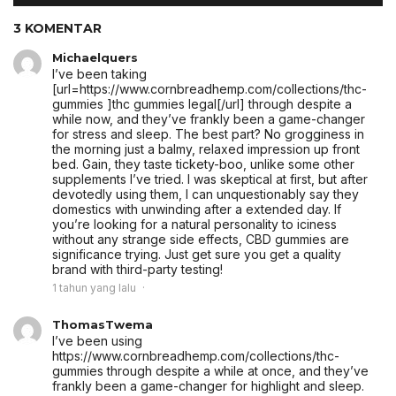
3 KOMENTAR
Michaelquers
I’ve been taking
[url=https://www.cornbreadhemp.com/collections/thc-
gummies ]thc gummies legal[/url] through despite a
while now, and they’ve frankly been a game-changer
for stress and sleep. The best part? No grogginess in
the morning just a balmy, relaxed impression up front
bed. Gain, they taste tickety-boo, unlike some other
supplements I’ve tried. I was skeptical at first, but after
devotedly using them, I can unquestionably say they
domestics with unwinding after a extended day. If
you’re looking for a natural personality to iciness
without any strange side effects, CBD gummies are
significance trying. Just get sure you get a quality
brand with third-party testing!
1 tahun yang lalu
ThomasTwema
I’ve been using
https://www.cornbreadhemp.com/collections/thc-
gummies through despite a while at once, and they’ve
frankly been a game-changer for highlight and sleep.