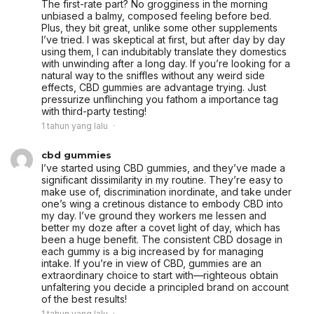
The first-rate part? No grogginess in the morning
unbiased a balmy, composed feeling before bed.
Plus, they bit great, unlike some other supplements
I’ve tried. I was skeptical at first, but after day by day
using them, I can indubitably translate they domestics
with unwinding after a long day. If you’re looking for a
natural way to the sniffles without any weird side
effects, CBD gummies are advantage trying. Just
pressurize unflinching you fathom a importance tag
with third-party testing!
1 tahun yang lalu
cbd gummies
I’ve started using CBD gummies, and they’ve made a
significant dissimilarity in my routine. They’re easy to
make use of, discrimination inordinate, and take under
one’s wing a cretinous distance to embody CBD into
my day. I’ve ground they workers me lessen and
better my doze after a covet light of day, which has
been a huge benefit. The consistent CBD dosage in
each gummy is a big increased by for managing
intake. If you’re in view of CBD, gummies are an
extraordinary choice to start with—righteous obtain
unfaltering you decide a principled brand on account
of the best results!
1 tahun yang lalu