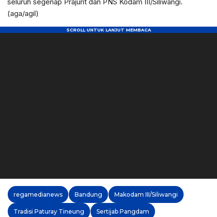
seluruh segenap Prajurit dan PNS Kodam III/Siliwangi.
(aga/agil)
regamedianews
Bandung
Makodam III/Siliwangi
Tradisi Paturay Tineung
Sertijab Pangdam