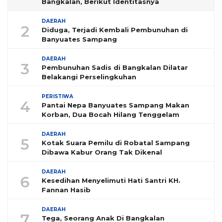
Bangkalan, Berikut Identitasnya
DAERAH
2
Diduga, Terjadi Kembali Pembunuhan di
Banyuates Sampang
DAERAH
3
Pembunuhan Sadis di Bangkalan Dilatar
Belakangi Perselingkuhan
PERISTIWA
4
Pantai Nepa Banyuates Sampang Makan
Korban, Dua Bocah Hilang Tenggelam
DAERAH
5
Kotak Suara Pemilu di Robatal Sampang
Dibawa Kabur Orang Tak Dikenal
DAERAH
6
Kesedihan Menyelimuti Hati Santri KH.
Fannan Hasib
DAERAH
7
Tega, Seorang Anak Di Bangkalan