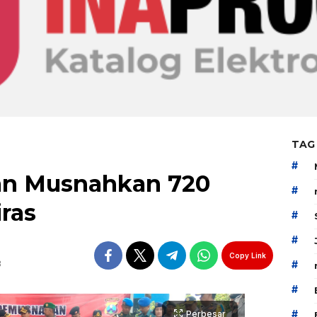
TAG
#
an Musnahkan 720
#
ras
#
#
Copy Link
B
#
#
#
Perbesar