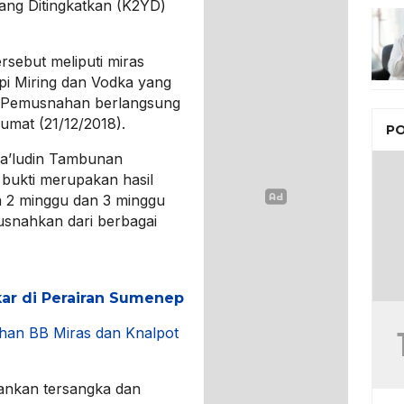
 Yang Ditingkatkan (K2YD)
sebut meliputi miras
pi Miring dan Vodka yang
 Pemusnahan berlangsung
umat (21/12/2018).
PO
a’ludin Tambunan
ukti merupakan hasil
a 2 minggu dan 3 minggu
 musnahkan dari berbagai
kar di Perairan Sumenep
an BB Miras dan Knalpot
ankan tersangka dan