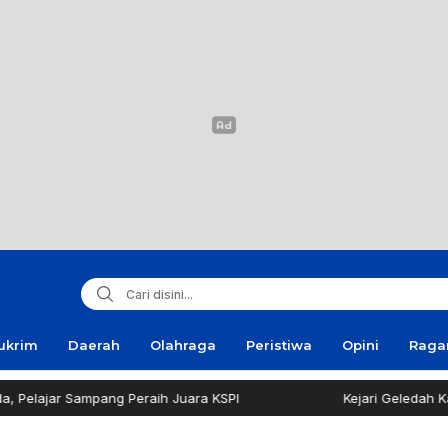
ukrim
Daerah
Olahraga
Peristiwa
Opini
Rag
ampang Peraih Juara KSPI
Kejari Geledah Kantor Dinas