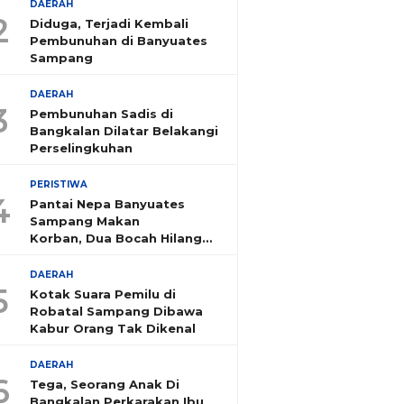
DAERAH
2
Diduga, Terjadi Kembali
Pembunuhan di Banyuates
Sampang
DAERAH
3
Pembunuhan Sadis di
Bangkalan Dilatar Belakangi
Perselingkuhan
PERISTIWA
4
Pantai Nepa Banyuates
Sampang Makan
Korban, Dua Bocah Hilang
Tenggelam
DAERAH
5
Kotak Suara Pemilu di
Robatal Sampang Dibawa
Kabur Orang Tak Dikenal
DAERAH
6
Tega, Seorang Anak Di
Bangkalan Perkarakan Ibu