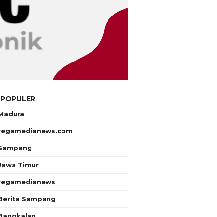
 POPULER
Madura
regamedianews.com
Sampang
Jawa Timur
regamedianews
Berita Sampang
Bangkalan