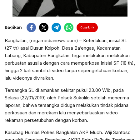
Bagikan
Copy Link
Bangkalan, (regamedianews.com) – Keterlaluan, inisial SL
(27 th) asal Dusun Kolpoh, Desa Ba’engas, Kecamatan
Labang, Kabupaten Bangkalan, tega melakukan melakukan
perbuatan asusila dengan cara memperkosa Inisial SF (18 th),
hingga 2 kali sambil di video tanpa sepengetahuan korban,
lalu videonya diviralkan.
Tersangka SL di amankan sekitar pukul 23.00 Wib, pada
Selasa (22/01/2019) oleh Polsek Sukolilo setelah menerima
laporan, bahwa tersangka diduga melakukan tindak pidana
perkosaan dan merekam lalu menyebarluaskan video
rekaman persetubuhan dengan korban.
Kasubag Humas Polres Bangkalan AKP Much. Wiji Santoso
mewakili Kapolres Bangkalan AKBP Boby Pa’ludin Tambunan