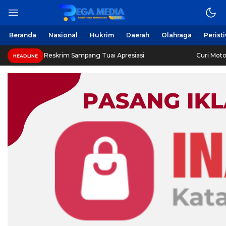
Beranda
Nasional
Hukrim
Daerah
Olahraga
Perist
 Reskrim Sampang Tuai Apresiasi
Curi Motor! Dua Warg
HEADLINE