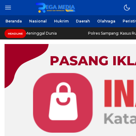
Beranda
Nasional
Hukrim
Daerah
Olahraga
Perist
ce’ Meninggal Dunia
Polres Sampang: Kasus Rudapaksa Rema
HEADLINE