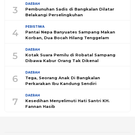
DAERAH
3
Pembunuhan Sadis di Bangkalan Dilatar
Belakangi Perselingkuhan
PERISTIWA
4
Pantai Nepa Banyuates Sampang Makan
Korban, Dua Bocah Hilang Tenggelam
DAERAH
5
Kotak Suara Pemilu di Robatal Sampang
Dibawa Kabur Orang Tak Dikenal
DAERAH
6
Tega, Seorang Anak Di Bangkalan
Perkarakan Ibu Kandung Sendiri
DAERAH
7
Kesedihan Menyelimuti Hati Santri KH.
Fannan Hasib