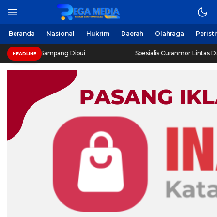
Beranda
Nasional
Hukrim
Daerah
Olahraga
Perist
 Sampang Dibui
Spesialis Curanmor Lintas Daerah Diringk
HEADLINE