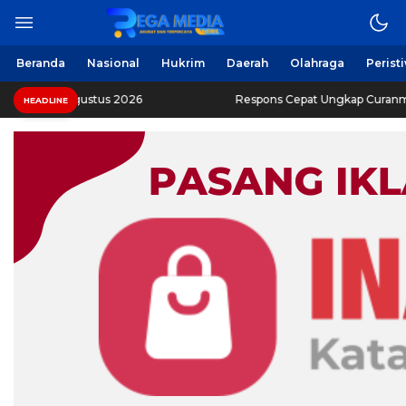
Beranda
Nasional
Hukrim
Daerah
Olahraga
Perist
ustus 2026
Respons Cepat Ungkap Curanmor, Reskrim Sa
HEADLINE