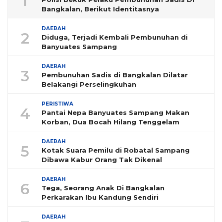
1
Bangkalan, Berikut Identitasnya
DAERAH
2
Diduga, Terjadi Kembali Pembunuhan di
Banyuates Sampang
DAERAH
3
Pembunuhan Sadis di Bangkalan Dilatar
Belakangi Perselingkuhan
PERISTIWA
4
Pantai Nepa Banyuates Sampang Makan
Korban, Dua Bocah Hilang Tenggelam
DAERAH
5
Kotak Suara Pemilu di Robatal Sampang
Dibawa Kabur Orang Tak Dikenal
DAERAH
6
Tega, Seorang Anak Di Bangkalan
Perkarakan Ibu Kandung Sendiri
DAERAH