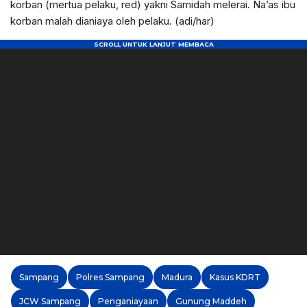
korban (mertua pelaku, red) yakni Samidah melerai. Na’as ibu
korban malah dianiaya oleh pelaku. (adi/har)
Sampang
Polres Sampang
Madura
Kasus KDRT
JCW Sampang
Penganiayaan
Gunung Maddeh