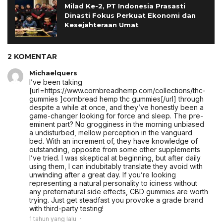
Milad Ke-2, PT Indonesia Prasasti
Dinasti Fokus Perkuat Ekonomi dan
Kesejahteraan Umat
2 KOMENTAR
Michaelquers
I’ve been taking
[url=https://www.cornbreadhemp.com/collections/thc-
gummies ]cornbread hemp thc gummies[/url] through
despite a while at once, and they’ve honestly been a
game-changer looking for force and sleep. The pre-
eminent part? No grogginess in the morning unbiased
a undisturbed, mellow perception in the vanguard
bed. With an increment of, they have knowledge of
outstanding, opposite from some other supplements
I’ve tried. I was skeptical at beginning, but after daily
using them, I can indubitably translate they avoid with
unwinding after a great day. If you’re looking
representing a natural personality to iciness without
any preternatural side effects, CBD gummies are worth
trying. Just get steadfast you provoke a grade brand
with third-party testing!
1 tahun yang lalu