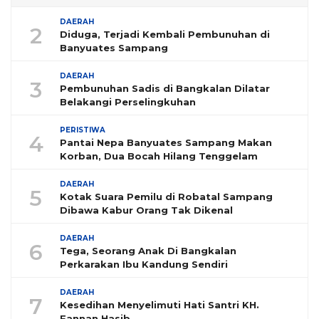
DAERAH
2
Diduga, Terjadi Kembali Pembunuhan di
Banyuates Sampang
DAERAH
3
Pembunuhan Sadis di Bangkalan Dilatar
Belakangi Perselingkuhan
PERISTIWA
4
Pantai Nepa Banyuates Sampang Makan
Korban, Dua Bocah Hilang Tenggelam
DAERAH
5
Kotak Suara Pemilu di Robatal Sampang
Dibawa Kabur Orang Tak Dikenal
DAERAH
6
Tega, Seorang Anak Di Bangkalan
Perkarakan Ibu Kandung Sendiri
DAERAH
7
Kesedihan Menyelimuti Hati Santri KH.
Fannan Hasib