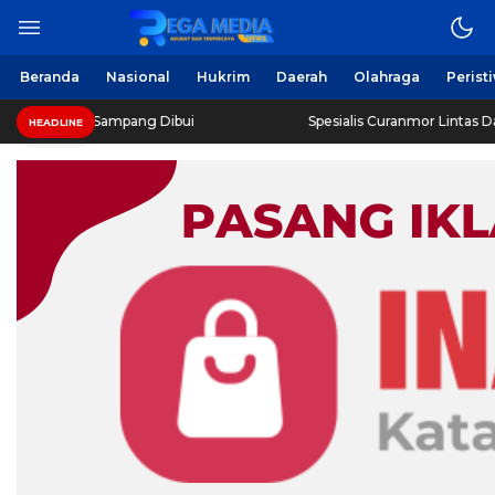
Beranda
Nasional
Hukrim
Daerah
Olahraga
Perist
 Sampang Dibui
Spesialis Curanmor Lintas Daerah Diringk
HEADLINE