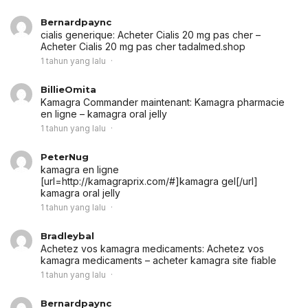
Bernardpaync
cialis generique:
Acheter Cialis 20 mg pas cher
–
Acheter Cialis 20 mg pas cher tadalmed.shop
1 tahun yang lalu
BillieOmita
Kamagra Commander maintenant:
Kamagra pharmacie
en ligne
– kamagra oral jelly
1 tahun yang lalu
PeterNug
kamagra en ligne
[url=http://kamagraprix.com/#]kamagra gel[/url]
kamagra oral jelly
1 tahun yang lalu
Bradleybal
Achetez vos kamagra medicaments:
Achetez vos
kamagra medicaments
– acheter kamagra site fiable
1 tahun yang lalu
Bernardpaync