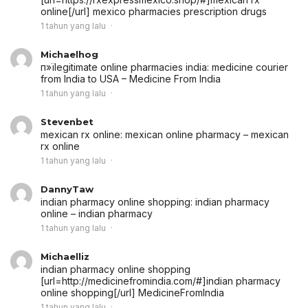
online[/url] mexico pharmacies prescription drugs
1 tahun yang lalu
Michaelhog
п»їlegitimate online pharmacies india:
medicine courier
from India to USA
– Medicine From India
1 tahun yang lalu
Stevenbet
mexican rx online:
mexican online pharmacy
– mexican
rx online
1 tahun yang lalu
DannyTaw
indian pharmacy online shopping:
indian pharmacy
online
– indian pharmacy
1 tahun yang lalu
Michaelliz
indian pharmacy online shopping
[url=http://medicinefromindia.com/#]indian pharmacy
online shopping[/url] MedicineFromIndia
1 tahun yang lalu