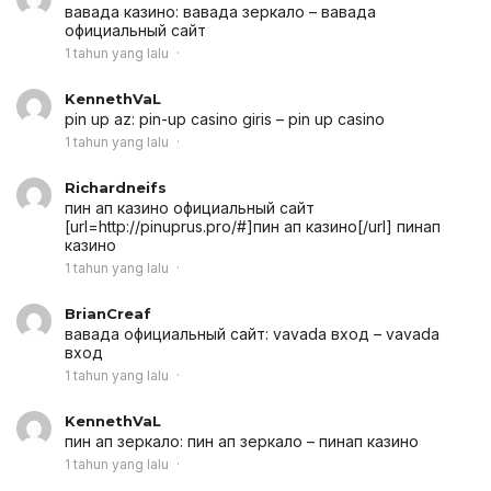
вавада казино:
вавада зеркало
– вавада
официальный сайт
1 tahun yang lalu
KennethVaL
pin up az:
pin-up casino giris
– pin up casino
1 tahun yang lalu
Richardneifs
пин ап казино официальный сайт
[url=http://pinuprus.pro/#]пин ап казино[/url] пинап
казино
1 tahun yang lalu
BrianCreaf
вавада официальный сайт:
vavada вход
– vavada
вход
1 tahun yang lalu
KennethVaL
пин ап зеркало:
пин ап зеркало
– пинап казино
1 tahun yang lalu