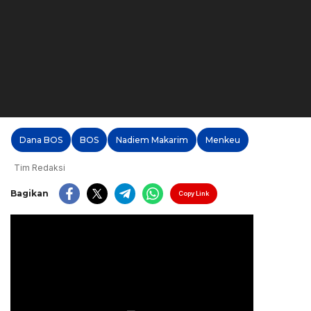
Dana BOS
BOS
Nadiem Makarim
Menkeu
Tim Redaksi
Bagikan
Copy Link