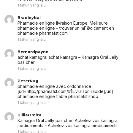
1 tahun yang lalu
Bradleybal
Pharmacie en ligne livraison Europe:
Meilleure
pharmacie en ligne
– trouver un mГ©dicament en
pharmacie pharmafst.com
1 tahun yang lalu
Bernardpaync
achat kamagra:
achat kamagra
– Kamagra Oral Jelly
pas cher
1 tahun yang lalu
PeterNug
pharmacie en ligne avec ordonnance
[url=http://pharmafst.com/#]Livraison rapide[/url]
pharmacie en ligne fiable pharmafst.shop
1 tahun yang lalu
BillieOmita
Kamagra Oral Jelly pas cher:
Achetez vos kamagra
medicaments
– Achetez vos kamagra medicaments
1 tahun yang lalu