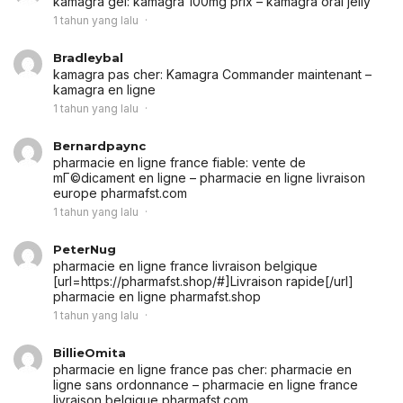
kamagra gel:
kamagra 100mg prix
– kamagra oral jelly
1 tahun yang lalu
Bradleybal
kamagra pas cher:
Kamagra Commander maintenant
–
kamagra en ligne
1 tahun yang lalu
Bernardpaync
pharmacie en ligne france fiable:
vente de
mГ©dicament en ligne
– pharmacie en ligne livraison
europe pharmafst.com
1 tahun yang lalu
PeterNug
pharmacie en ligne france livraison belgique
[url=https://pharmafst.shop/#]Livraison rapide[/url]
pharmacie en ligne pharmafst.shop
1 tahun yang lalu
BillieOmita
pharmacie en ligne france pas cher:
pharmacie en
ligne sans ordonnance
– pharmacie en ligne france
livraison belgique pharmafst.com