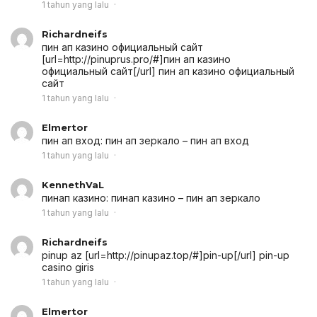
1 tahun yang lalu
Richardneifs
пин ап казино официальный сайт
[url=http://pinuprus.pro/#]пин ап казино
официальный сайт[/url] пин ап казино официальный
сайт
1 tahun yang lalu
Elmertor
пин ап вход:
пин ап зеркало
– пин ап вход
1 tahun yang lalu
KennethVaL
пинап казино:
пинап казино
– пин ап зеркало
1 tahun yang lalu
Richardneifs
pinup az [url=http://pinupaz.top/#]pin-up[/url] pin-up
casino giris
1 tahun yang lalu
Elmertor