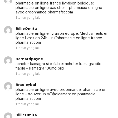
pharmacie en ligne france livraison belgique:
pharmacie en ligne pas cher
– pharmacie en ligne
avec ordonnance pharmafst.com
1 tahun yang lalu
BillieOmita
pharmacie en ligne livraison europe:
Medicaments en
ligne livres en 24h
– п»їpharmacie en ligne france
pharmafst.com
1 tahun yang lalu
Bernardpaync
acheter kamagra site fiable:
acheter kamagra site
fiable
– kamagra 100mg prix
1 tahun yang lalu
Bradleybal
pharmacie en ligne avec ordonnance:
pharmacie en
ligne
– trouver un mГ©dicament en pharmacie
pharmafst.com
1 tahun yang lalu
BillieOmita