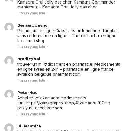
Kamagra Oral Jelly pas cher:
Kamagra Commander
maintenant
– Kamagra Oral Jelly pas cher
1 tahun yang lalu
Bernardpaync
Pharmacie en ligne Cialis sans ordonnance:
Tadalafil
sans ordonnance en ligne
– Tadalafil achat en ligne
tadalmed.shop
1 tahun yang lalu
Bradleybal
trouver un mГ©dicament en pharmacie:
Medicaments
en ligne livres en 24h
– pharmacie en ligne france
livraison belgique pharmafst.com
1 tahun yang lalu
PeterNug
Achetez vos kamagra medicaments
[url=https://kamagraprix.shop/#]kamagra 100mg
prix[/url] achat kamagra
1 tahun yang lalu
BillieOmita