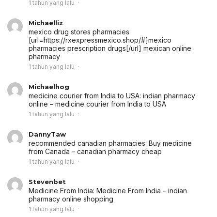
1 tahun yang lalu
Michaelliz
mexico drug stores pharmacies
[url=https://rxexpressmexico.shop/#]mexico
pharmacies prescription drugs[/url] mexican online
pharmacy
1 tahun yang lalu
Michaelhog
medicine courier from India to USA:
indian pharmacy
online
– medicine courier from India to USA
1 tahun yang lalu
DannyTaw
recommended canadian pharmacies:
Buy medicine
from Canada
– canadian pharmacy cheap
1 tahun yang lalu
Stevenbet
Medicine From India:
Medicine From India
– indian
pharmacy online shopping
1 tahun yang lalu