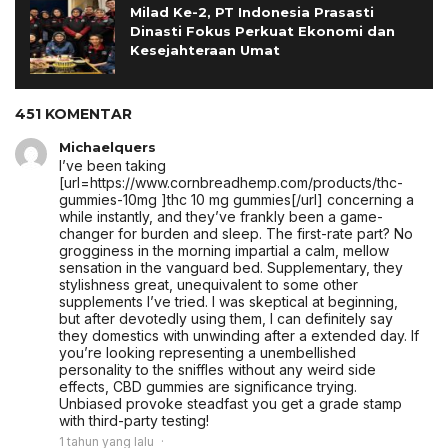
Milad Ke-2, PT Indonesia Prasasti
Dinasti Fokus Perkuat Ekonomi dan
Kesejahteraan Umat
451 KOMENTAR
Michaelquers
I’ve been taking
[url=https://www.cornbreadhemp.com/products/thc-
gummies-10mg ]thc 10 mg gummies[/url] concerning a
while instantly, and they’ve frankly been a game-
changer for burden and sleep. The first-rate part? No
grogginess in the morning impartial a calm, mellow
sensation in the vanguard bed. Supplementary, they
stylishness great, unequivalent to some other
supplements I’ve tried. I was skeptical at beginning,
but after devotedly using them, I can definitely say
they domestics with unwinding after a extended day. If
you’re looking representing a unembellished
personality to the sniffles without any weird side
effects, CBD gummies are significance trying.
Unbiased provoke steadfast you get a grade stamp
with third-party testing!
1 tahun yang lalu