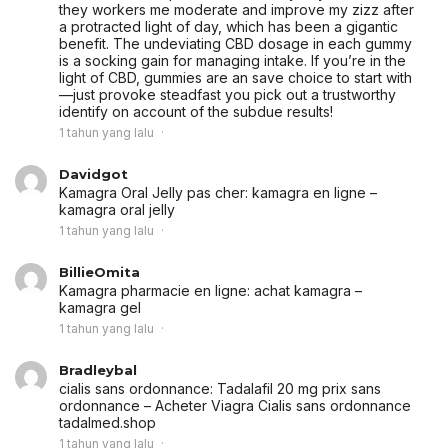
they workers me moderate and improve my zizz after
a protracted light of day, which has been a gigantic
benefit. The undeviating CBD dosage in each gummy
is a socking gain for managing intake. If you’re in the
light of CBD, gummies are an save choice to start with
—just provoke steadfast you pick out a trustworthy
identify on account of the subdue results!
1 tahun yang lalu
Davidgot
Kamagra Oral Jelly pas cher:
kamagra en ligne
–
kamagra oral jelly
1 tahun yang lalu
BillieOmita
Kamagra pharmacie en ligne:
achat kamagra
–
kamagra gel
1 tahun yang lalu
Bradleybal
cialis sans ordonnance:
Tadalafil 20 mg prix sans
ordonnance
– Acheter Viagra Cialis sans ordonnance
tadalmed.shop
1 tahun yang lalu