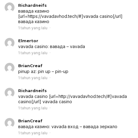
Richardneifs
вавада казино
[url=https://vavadavhod.tech/#]vavada casino[/url]
вавада казино
1 tahun yang lalu
Elmertor
vavada casino:
вавада
– vavada
1 tahun yang lalu
BrianCreaf
pinup az:
pin up
– pin-up
1 tahun yang lalu
Richardneifs
vavada casino [url=http://vavadavhod.tech/#]vavada
casino[/url] vavada casino
1 tahun yang lalu
BrianCreaf
вавада казино:
vavada вход
– вавада зеркало
1 tahun yang lalu