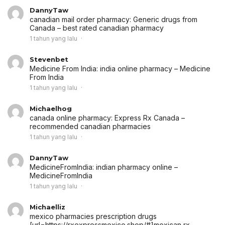
DannyTaw
canadian mail order pharmacy:
Generic drugs from
Canada
– best rated canadian pharmacy
1 tahun yang lalu
Stevenbet
Medicine From India:
india online pharmacy
– Medicine
From India
1 tahun yang lalu
Michaelhog
canada online pharmacy:
Express Rx Canada
–
recommended canadian pharmacies
1 tahun yang lalu
DannyTaw
MedicineFromIndia:
indian pharmacy online
–
MedicineFromIndia
1 tahun yang lalu
Michaelliz
mexico pharmacies prescription drugs
[url=https://rxexpressmexico.shop/#]mexican rx