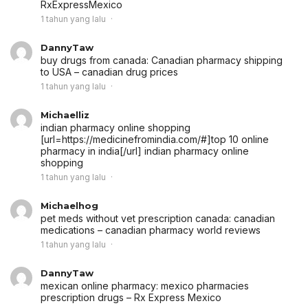
RxExpressMexico
1 tahun yang lalu
DannyTaw
buy drugs from canada:
Canadian pharmacy shipping
to USA
– canadian drug prices
1 tahun yang lalu
Michaelliz
indian pharmacy online shopping
[url=https://medicinefromindia.com/#]top 10 online
pharmacy in india[/url] indian pharmacy online
shopping
1 tahun yang lalu
Michaelhog
pet meds without vet prescription canada:
canadian
medications
– canadian pharmacy world reviews
1 tahun yang lalu
DannyTaw
mexican online pharmacy:
mexico pharmacies
prescription drugs
– Rx Express Mexico