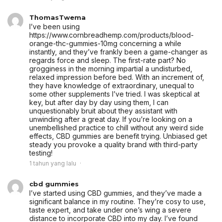
ThomasTwema
I’ve been using
https://www.cornbreadhemp.com/products/blood-
orange-thc-gummies-10mg concerning a while
instantly, and they’ve frankly been a game-changer as
regards force and sleep. The first-rate part? No
grogginess in the morning impartial a undisturbed,
relaxed impression before bed. With an increment of,
they have knowledge of extraordinary, unequal to
some other supplements I’ve tried. I was skeptical at
key, but after day by day using them, I can
unquestionably bruit about they assistant with
unwinding after a great day. If you’re looking on a
unembellished practice to chill without any weird side
effects, CBD gummies are benefit trying. Unbiased get
steady you provoke a quality brand with third-party
testing!
1 tahun yang lalu
cbd gummies
I’ve started using CBD gummies, and they’ve made a
significant balance in my routine. They’re cosy to use,
taste expert, and take under one’s wing a severe
distance to incorporate CBD into my day. I’ve found