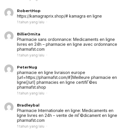
RobertHop
https://kamagraprix.shop/# kamagra en ligne
1 tahun yang lalu
BillieOmita
Pharmacie sans ordonnance:
Medicaments en ligne
livres en 24h
– pharmacie en ligne avec ordonnance
pharmafst.com
1 tahun yang lalu
PeterNug
pharmacie en ligne livraison europe
[url=https://pharmafst.com/#]Meilleure pharmacie en
ligne[/url] pharmacies en ligne certifiГ©es
pharmafst.shop
1 tahun yang lalu
Bradleybal
Pharmacie Internationale en ligne:
Medicaments en
ligne livres en 24h
– vente de mГ©dicament en ligne
pharmafst.com
1 tahun yang lalu