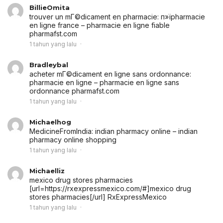
BillieOmita
trouver un mГ©dicament en pharmacie:
п»їpharmacie
en ligne france
– pharmacie en ligne fiable
pharmafst.com
1 tahun yang lalu
Bradleybal
acheter mГ©dicament en ligne sans ordonnance:
pharmacie en ligne
– pharmacie en ligne sans
ordonnance pharmafst.com
1 tahun yang lalu
Michaelhog
MedicineFromIndia:
indian pharmacy online
– indian
pharmacy online shopping
1 tahun yang lalu
Michaelliz
mexico drug stores pharmacies
[url=https://rxexpressmexico.com/#]mexico drug
stores pharmacies[/url] RxExpressMexico
1 tahun yang lalu