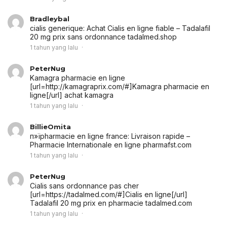
Bradleybal
cialis generique:
Achat Cialis en ligne fiable
– Tadalafil
20 mg prix sans ordonnance tadalmed.shop
1 tahun yang lalu
PeterNug
Kamagra pharmacie en ligne
[url=http://kamagraprix.com/#]Kamagra pharmacie en
ligne[/url] achat kamagra
1 tahun yang lalu
BillieOmita
п»їpharmacie en ligne france:
Livraison rapide
–
Pharmacie Internationale en ligne pharmafst.com
1 tahun yang lalu
PeterNug
Cialis sans ordonnance pas cher
[url=https://tadalmed.com/#]Cialis en ligne[/url]
Tadalafil 20 mg prix en pharmacie tadalmed.com
1 tahun yang lalu