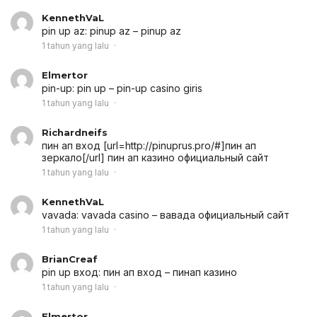
KennethVaL
pin up az:
pinup az
– pinup az
1 tahun yang lalu
Elmertor
pin-up:
pin up
– pin-up casino giris
1 tahun yang lalu
Richardneifs
пин ап вход [url=http://pinuprus.pro/#]пин ап
зеркало[/url] пин ап казино официальный сайт
1 tahun yang lalu
KennethVaL
vavada:
vavada casino
– вавада официальный сайт
1 tahun yang lalu
BrianCreaf
pin up вход:
пин ап вход
– пинап казино
1 tahun yang lalu
Elmertor