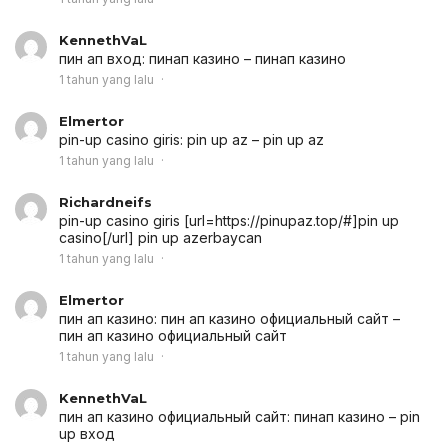
KennethVaL
пин ап вход:
пинап казино
– пинап казино
1 tahun yang lalu
Elmertor
pin-up casino giris:
pin up az
– pin up az
1 tahun yang lalu
Richardneifs
pin-up casino giris [url=https://pinupaz.top/#]pin up
casino[/url] pin up azerbaycan
1 tahun yang lalu
Elmertor
пин ап казино:
пин ап казино официальный сайт
–
пин ап казино официальный сайт
1 tahun yang lalu
KennethVaL
пин ап казино официальный сайт:
пинап казино
– pin
up вход