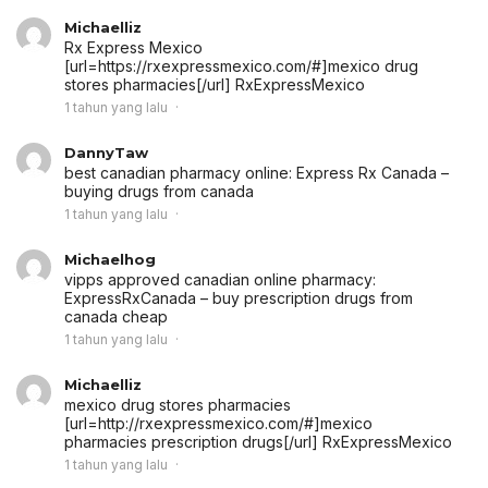
Michaelliz
Rx Express Mexico
[url=https://rxexpressmexico.com/#]mexico drug
stores pharmacies[/url] RxExpressMexico
1 tahun yang lalu
DannyTaw
best canadian pharmacy online:
Express Rx Canada
–
buying drugs from canada
1 tahun yang lalu
Michaelhog
vipps approved canadian online pharmacy:
ExpressRxCanada
– buy prescription drugs from
canada cheap
1 tahun yang lalu
Michaelliz
mexico drug stores pharmacies
[url=http://rxexpressmexico.com/#]mexico
pharmacies prescription drugs[/url] RxExpressMexico
1 tahun yang lalu