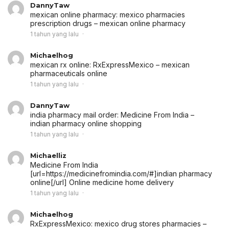
DannyTaw
mexican online pharmacy:
mexico pharmacies
prescription drugs
– mexican online pharmacy
1 tahun yang lalu
Michaelhog
mexican rx online:
RxExpressMexico
– mexican
pharmaceuticals online
1 tahun yang lalu
DannyTaw
india pharmacy mail order:
Medicine From India
–
indian pharmacy online shopping
1 tahun yang lalu
Michaelliz
Medicine From India
[url=https://medicinefromindia.com/#]indian pharmacy
online[/url] Online medicine home delivery
1 tahun yang lalu
Michaelhog
RxExpressMexico:
mexico drug stores pharmacies
–